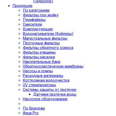
(Гидролок)
Продукция
По категориям
Фильтры под мойку
Пурифайеры
Смесители
Комплектующие
Водонагреватели (бойлеры)
Магистральные фильтры
Проточные фильтры
Фильтры обратного осмоса
Фильтры кувшины
Фильтры насадки
Накопительные баки
Обратноосмотические мембраны
Насосы и помпы
Расходные материалы
Коттеджная водоочистка
UV стерилизаторы
Системы защиты от протечек
Датчики протечки воды
Насосное оборудование
По брендам
Aqua Pro