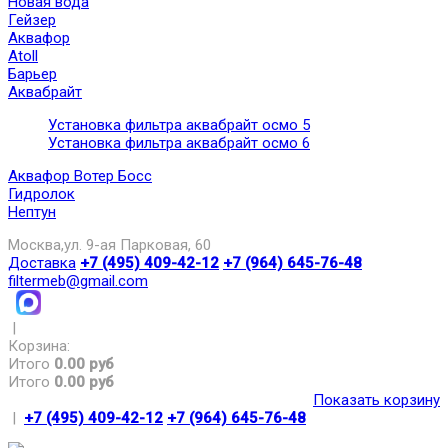
Новая вода
Гейзер
Аквафор
Atoll
Барьер
Аквабрайт
Установка фильтра аквабрайт осмо 5
Установка фильтра аквабрайт осмо 6
Аквафор Вотер Босс
Гидролок
Нептун
Москва,ул. 9-ая Парковая, 60
Доставка
+7 (495) 409-42-12
+7 (964) 645-76-48
filtermeb@gmail.com
|
Корзина:
Итого
0.00 руб
Итого
0.00 руб
Показать корзину
|
+7 (495) 409-42-12
+7 (964) 645-76-48