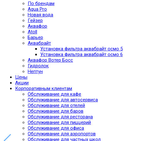
По брендам
Aqua Pro
Новая вода
Гейзер
Аквафор
Atoll
Барьер
Аквабрайт
Установка фильтра аквабрайт осмо 5
Установка фильтра аквабрайт осмо 6
Аквафор Вотер Босс
Гидролок
Нептун
Цены
Акции
Корпоративным клиентам
Обслуживание для кафе
Обслуживание для автосервиса
Обслуживание для отелей
Обслуживание для баров
Обслуживание для ресторана
Обслуживание для пиццерий
Обслуживание для офиса
Обслуживание для аэропортов
Обслуживание для частных школ