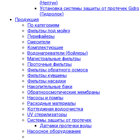
(Нептун)
Установка системы защиты от протечек Gidro
(Гидролок)
Продукция
По категориям
Фильтры под мойку
Пурифайеры
Смесители
Комплектующие
Водонагреватели (бойлеры)
Магистральные фильтры
Проточные фильтры
Фильтры обратного осмоса
Фильтры кувшины
Фильтры насадки
Накопительные баки
Обратноосмотические мембраны
Насосы и помпы
Расходные материалы
Коттеджная водоочистка
UV стерилизаторы
Системы защиты от протечек
Датчики протечки воды
Насосное оборудование