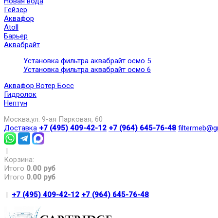
Новая вода
Гейзер
Аквафор
Atoll
Барьер
Аквабрайт
Установка фильтра аквабрайт осмо 5
Установка фильтра аквабрайт осмо 6
Аквафор Вотер Босс
Гидролок
Нептун
Москва,ул. 9-ая Парковая, 60
Доставка
+7 (495) 409-42-12
+7 (964) 645-76-48
filtermeb@g
|
Корзина:
Итого
0.00 руб
Итого
0.00 руб
|
+7 (495) 409-42-12
+7 (964) 645-76-48