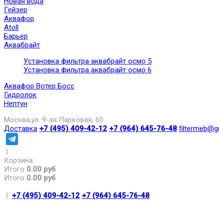
Новая вода
Гейзер
Аквафор
Atoll
Барьер
Аквабрайт
Установка фильтра аквабрайт осмо 5
Установка фильтра аквабрайт осмо 6
Аквафор Вотер Босс
Гидролок
Нептун
Москва,ул. 9-ая Парковая, 60
Доставка
+7 (495) 409-42-12
+7 (964) 645-76-48
filtermeb@g
|
Корзина:
Итого
0.00 руб
Итого
0.00 руб
|
+7 (495) 409-42-12
+7 (964) 645-76-48