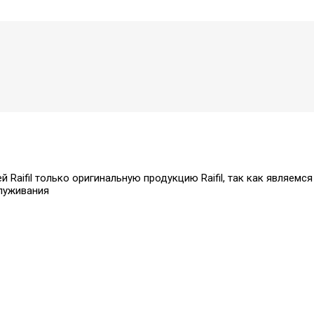
Raifil только оригинальную продукцию Raifil, так как являемс
служивания