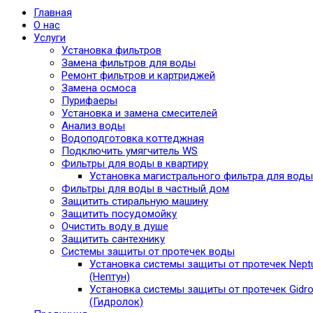
Главная
О нас
Услуги
Установка фильтров
Замена фильтров для воды
Ремонт фильтров и картриджей
Замена осмоса
Пурифаеры
Установка и замена смесителей
Анализ воды
Водоподготовка коттеджная
Подключить умягчитель WS
Фильтры для воды в квартиру
Установка магистрального фильтра для воды
Фильтры для воды в частный дом
Защитить стиральную машину
Защитить посудомойку
Очистить воду в душе
Защитить сантехнику
Системы защиты от протечек воды
Установка системы защиты от протечек Nept
(Нептун)
Установка системы защиты от протечек Gidro
(Гидролок)