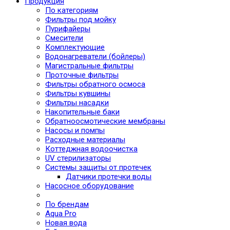
Продукция
По категориям
Фильтры под мойку
Пурифайеры
Смесители
Комплектующие
Водонагреватели (бойлеры)
Магистральные фильтры
Проточные фильтры
Фильтры обратного осмоса
Фильтры кувшины
Фильтры насадки
Накопительные баки
Обратноосмотические мембраны
Насосы и помпы
Расходные материалы
Коттеджная водоочистка
UV стерилизаторы
Системы защиты от протечек
Датчики протечки воды
Насосное оборудование
По брендам
Aqua Pro
Новая вода