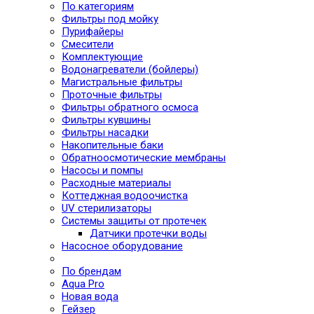
По категориям
Фильтры под мойку
Пурифайеры
Смесители
Комплектующие
Водонагреватели (бойлеры)
Магистральные фильтры
Проточные фильтры
Фильтры обратного осмоса
Фильтры кувшины
Фильтры насадки
Накопительные баки
Обратноосмотические мембраны
Насосы и помпы
Расходные материалы
Коттеджная водоочистка
UV стерилизаторы
Системы защиты от протечек
Датчики протечки воды
Насосное оборудование
По брендам
Aqua Pro
Новая вода
Гейзер