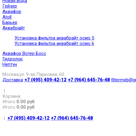
Новая вода
Гейзер
Аквафор
Atoll
Барьер
Аквабрайт
Установка фильтра аквабрайт осмо 5
Установка фильтра аквабрайт осмо 6
Аквафор Вотер Босс
Гидролок
Нептун
Москва,ул. 9-ая Парковая, 60
Доставка
+7 (495) 409-42-12
+7 (964) 645-76-48
filtermeb@g
|
Корзина:
Итого
0.00 руб
Итого
0.00 руб
|
+7 (495) 409-42-12
+7 (964) 645-76-48