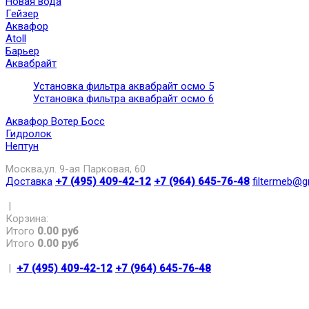
Новая вода
Гейзер
Аквафор
Atoll
Барьер
Аквабрайт
Установка фильтра аквабрайт осмо 5
Установка фильтра аквабрайт осмо 6
Аквафор Вотер Босс
Гидролок
Нептун
Москва,ул. 9-ая Парковая, 60
Доставка
+7 (495) 409-42-12
+7 (964) 645-76-48
filtermeb@g
|
Корзина:
Итого
0.00 руб
Итого
0.00 руб
|
+7 (495) 409-42-12
+7 (964) 645-76-48