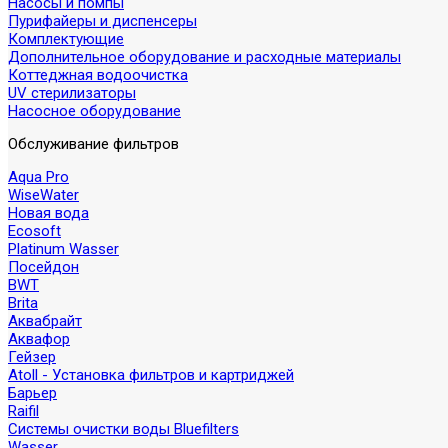
Насосы и помпы
Пурифайеры и диспенсеры
Комплектующие
Дополнительное оборудование и расходные материалы
Коттеджная водоочистка
UV стерилизаторы
Насосное оборудование
Обслуживание фильтров
Aqua Pro
WiseWater
Новая вода
Ecosoft
Platinum Wasser
Посейдон
BWT
Brita
Аквабрайт
Аквафор
Гейзер
Atoll - Установка фильтров и картриджей
Барьер
Raifil
Системы очистки воды Bluefilters
Wasser