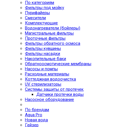
По категориям
Фильтры под мойку
Пурифайеры
Смесители
Комплектующие
Водонагреватели (бойлеры)
Магистральные фильтры
Проточные фильтры
Фильтры обратного осмоса
Фильтры кувшины
Фильтры насадки
Накопительные баки
Обратноосмотические мембраны
Насосы и помпы
Расходные материалы
Коттеджная водоочистка
UV стерилизаторы
Системы защиты от протечек
Датчики протечки воды
Насосное оборудование
По брендам
Aqua Pro
Новая вода
Гейзер