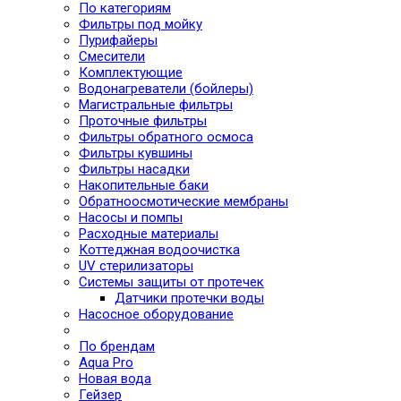
По категориям
Фильтры под мойку
Пурифайеры
Смесители
Комплектующие
Водонагреватели (бойлеры)
Магистральные фильтры
Проточные фильтры
Фильтры обратного осмоса
Фильтры кувшины
Фильтры насадки
Накопительные баки
Обратноосмотические мембраны
Насосы и помпы
Расходные материалы
Коттеджная водоочистка
UV стерилизаторы
Системы защиты от протечек
Датчики протечки воды
Насосное оборудование
По брендам
Aqua Pro
Новая вода
Гейзер