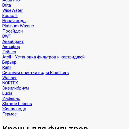
Aqua Pro
Brita
WiseWater
Ecosoft
Новая вода
Platinum Wasser
Посейдон
BWT
Аквабрайт
Аквафор
Гейзер
Atoll - Установка фильтров и картриджей
Барьер
Raifil
Системы очистки воды Bluefilters
Wasser
NORTEX
Эквилибриум
Lucia
Инферно
Stimme Lebens
Живая вода
Гермес
Краны для фильтров