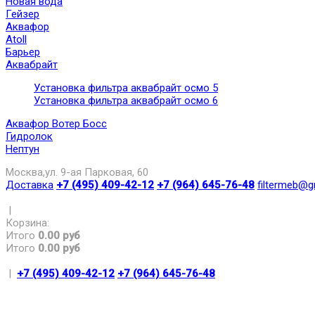
Новая вода
Гейзер
Аквафор
Atoll
Барьер
Аквабрайт
Установка фильтра аквабрайт осмо 5
Установка фильтра аквабрайт осмо 6
Аквафор Вотер Босс
Гидролок
Нептун
Москва,ул. 9-ая Парковая, 60
Доставка
+7 (495) 409-42-12
+7 (964) 645-76-48
filtermeb@g
|
Корзина:
Итого
0.00 руб
Итого
0.00 руб
|
+7 (495) 409-42-12
+7 (964) 645-76-48