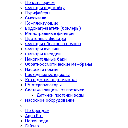
По категориям
Фильтры под мойку
Пурифайеры
Смесители
Комплектующие
Водонагреватели (бойлеры)
Магистральные фильтры
Проточные фильтры
Фильтры обратного осмоса
Фильтры кувшины
Фильтры насадки
Накопительные баки
Обратноосмотические мембраны
Насосы и помпы
Расходные материалы
Коттеджная водоочистка
UV стерилизаторы
Системы защиты от протечек
Датчики протечки воды
Насосное оборудование
По брендам
Aqua Pro
Новая вода
Гейзер