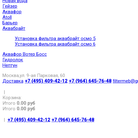
Новая вода
Гейзер
Аквафор
Atoll
Барьер
Аквабрайт
Установка фильтра аквабрайт осмо 5
Установка фильтра аквабрайт осмо 6
Аквафор Вотер Босс
Гидролок
Нептун
Москва,ул. 9-ая Парковая, 60
Доставка
+7 (495) 409-42-12
+7 (964) 645-76-48
filtermeb@g
|
Корзина:
Итого
0.00 руб
Итого
0.00 руб
|
+7 (495) 409-42-12
+7 (964) 645-76-48