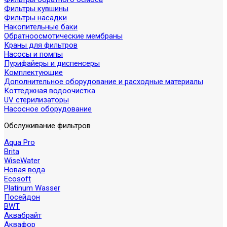
Фильтры кувшины
Фильтры насадки
Накопительные баки
Обратноосмотические мембраны
Краны для фильтров
Насосы и помпы
Пурифайеры и диспенсеры
Комплектующие
Дополнительное оборудование и расходные материалы
Коттеджная водоочистка
UV стерилизаторы
Насосное оборудование
Обслуживание фильтров
Aqua Pro
Brita
WiseWater
Новая вода
Ecosoft
Platinum Wasser
Посейдон
BWT
Аквабрайт
Аквафор