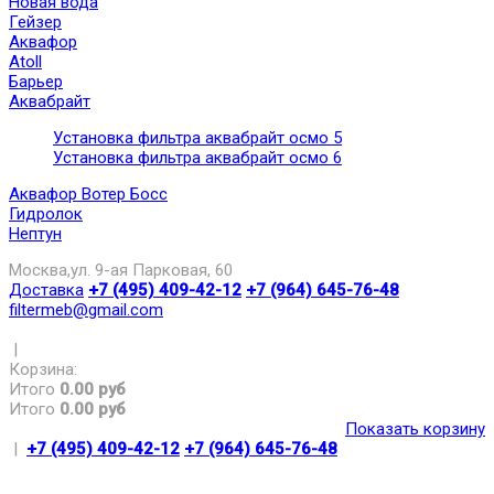
Новая вода
Гейзер
Аквафор
Atoll
Барьер
Аквабрайт
Установка фильтра аквабрайт осмо 5
Установка фильтра аквабрайт осмо 6
Аквафор Вотер Босс
Гидролок
Нептун
Москва,ул. 9-ая Парковая, 60
Доставка
+7 (495) 409-42-12
+7 (964) 645-76-48
filtermeb@gmail.com
|
Корзина:
Итого
0.00 руб
Итого
0.00 руб
Показать корзину
|
+7 (495) 409-42-12
+7 (964) 645-76-48