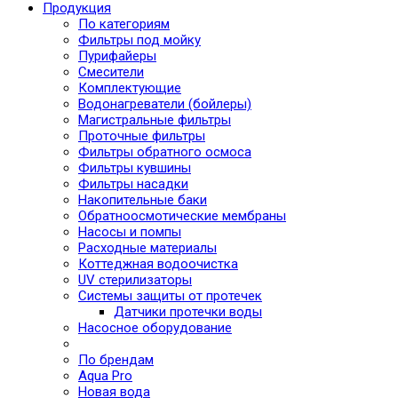
Продукция
По категориям
Фильтры под мойку
Пурифайеры
Смесители
Комплектующие
Водонагреватели (бойлеры)
Магистральные фильтры
Проточные фильтры
Фильтры обратного осмоса
Фильтры кувшины
Фильтры насадки
Накопительные баки
Обратноосмотические мембраны
Насосы и помпы
Расходные материалы
Коттеджная водоочистка
UV стерилизаторы
Системы защиты от протечек
Датчики протечки воды
Насосное оборудование
По брендам
Aqua Pro
Новая вода