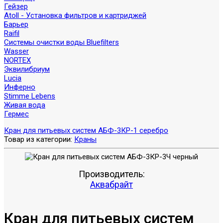
Гейзер
Atoll - Установка фильтров и картриджей
Барьер
Raifil
Системы очистки воды Bluefilters
Wasser
NORTEX
Эквилибриум
Lucia
Инферно
Stimme Lebens
Живая вода
Гермес
Кран для питьевых систем АБФ-3КР-1 серебро
Товар из категории:
Краны
Производитель:
Аквабрайт
Кран для питьевых систем