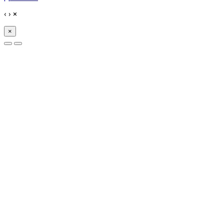
‹
›
×
×