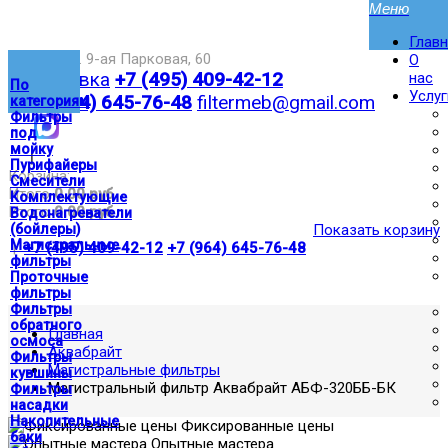
Глав
Москва,ул. 9-ая Парковая, 60
О
Доставка
+7 (495) 409-42-12
нас
По
Услуг
+7 (964) 645-76-48
filtermeb@gmail.com
категориям
Фильтры
под
мойку
|
Пурифайеры
Корзина:
Смесители
Итого
0.00 руб
Комплектующие
Итого
0.00 руб
Водонагреватели
(бойлеры)
Показать корзину
Магистральные
|
+7 (495) 409-42-12
+7 (964) 645-76-48
фильтры
Проточные
фильтры
Фильтры
обратного
Главная
осмоса
Аквабрайт
Фильтры
Магистральные фильтры
кувшины
Магистральный фильтр Аквабрайт АБФ-320ББ-БК
Фильтры
насадки
Накопительные
Фиксированные цены
баки
Опытные мастера