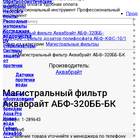
Обратноосмотические
Удобная оплата
мембраны
Профессиональный
Насосы и
Прод
инструмент
помпы
Расходные
материалы
Коттеджная
Магистральный фильтр Аквабрайт АБФ-320ББ-
водоочистка
СТАНДАРТ
Фильтр дозатор полифосфата АБФ-КФС-10/1
UV
Товар из категории:
Магистральные фильтры
стерилизаторы
Системы
защиты
от
Производитель:
протечек
Аквабрайт
Датчики
протечки
воды
Магистральный фильтр
Насосное
оборудование
Аквабрайт АБФ-320ББ-БК
По
брендам
Aqua Pro
Новая
Артикул:
1-289643
вода
Гейзер
13,740 руб
Аквафор
Наличие товара уточняйте у менеджера по телефону