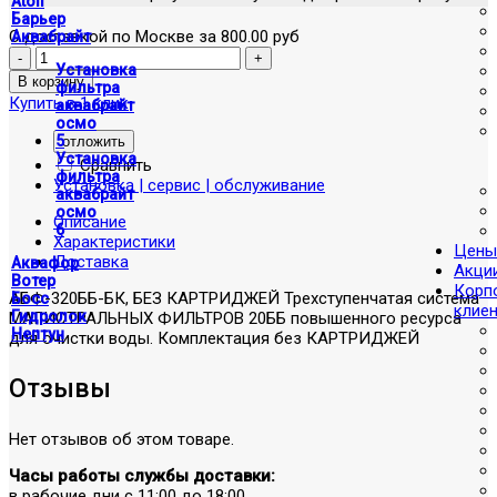
Atoll
Барьер
С доставкой по Москве за 800.00 руб
Аквабрайт
Установка
фильтра
Купить в 1 клик
аквабрайт
осмо
5
отложить
Установка
Сравнить
фильтра
Установка | сервис | обслуживание
аквабрайт
осмо
Описание
6
Характеристики
Цены
Доставка
Аквафор
Акци
Вотер
Корп
АБФ-320ББ-БК, БЕЗ КАРТРИДЖЕЙ Трехступенчатая система
Босс
клие
Гидролок
МАГИСТРАЛЬНЫХ ФИЛЬТРОВ 20ББ повышенного ресурса
Нептун
для очистки воды. Комплектация без КАРТРИДЖЕЙ
Отзывы
Нет отзывов об этом товаре.
Часы работы службы доставки:
в рабочие дни с 11:00 до 18:00