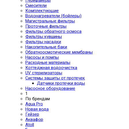
Пурифайеры
Смесители
Комплектующие
Водонагреватели (бойлеры)
Магистральные фильтры
Проточные фильтры
Фильтры обратного осмоса
Фильтры кувшины
Фильтры насадки
Накопительные баки
Обратноосмотические мембраны
Насосы и помпы
Расходные материалы
Коттеджная водоочистка
UV стерилизаторы
Системы защиты от протечек
Датчики протечки воды
Насосное оборудование
1
По брендам
Aqua Pro
Новая вода
Гейзер
Аквафор
Atoll