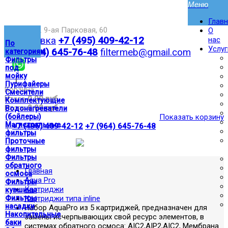
Глав
Москва,ул. 9-ая Парковая, 60
О
Доставка
+7 (495) 409-42-12
нас
По
Услуг
+7 (964) 645-76-48
filtermeb@gmail.com
категориям
Фильтры
под
мойку
|
Пурифайеры
Корзина:
Смесители
Итого
0.00 руб
Комплектующие
Итого
0.00 руб
Водонагреватели
(бойлеры)
Показать корзину
Магистральные
|
+7 (495) 409-42-12
+7 (964) 645-76-48
фильтры
Проточные
фильтры
Фильтры
обратного
Главная
осмоса
Aqua Pro
Фильтры
Картриджи
кувшины
Фильтры
Картриджи типа inline
насадки
Набор AquaPro из 5 картриджей, предназначен для
Накопительные
замены исчерпывающих свой ресурс элементов, в
баки
системах обратного осмоса: AIC2,AIP2,AIC2, Мембрана