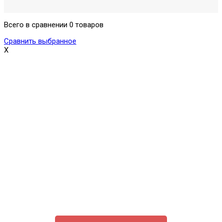
Всего в сравнении 0 товаров
Сравнить выбранное
X
Поможем выбрать и купить фильтр
ответим на вопросы, примем заказ по телефону
7-495-409-42-12