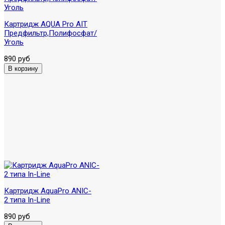
Картридж AQUA Pro AIT
Предфильтр,Полифосфат/
Уголь
890 руб
Картридж AquaPro ANIC-
2 типа In-Linе
890 руб