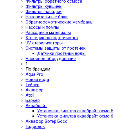
Фильтры обратного осмоса
Фильтры кувшины
Фильтры насадки
Накопительные баки
Обратноосмотические мембраны
Насосы и помпы
Расходные материалы
Коттеджная водоочистка
UV стерилизаторы
Системы защиты от протечек
Датчики протечки воды
Насосное оборудование
1
По брендам
Aqua Pro
Новая вода
Гейзер
Аквафор
Atoll
Барьер
Аквабрайт
Установка фильтра аквабрайт осмо 5
Установка фильтра аквабрайт осмо 6
Аквафор Вотер Босс
Гидролок