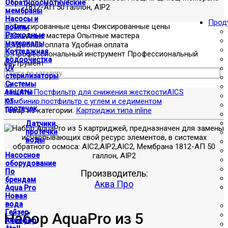
Обратноосмотические
1812-АП 50 галлон, AIP2
мембраны
Насосы и
Прод
Фиксированные цены
помпы
Расходные
Опытные мастера
материалы
Удобная оплата
Коттеджная
Профессиональный
водоочистка
инструмент
UV
стерилизаторы
Системы
AIH/ANI Постфильтр для снижения жесткости
AICS
защиты
от
Комбинир.постфильтр с углем и седиментом
протечек
Товар из категории:
Картриджи типа inline
Датчики
протечки
воды
Насосное
оборудование
По
Производитель:
брендам
Аква Про
Aqua Pro
Новая
вода
Гейзер
Набор AquaPro из 5
Аквафор