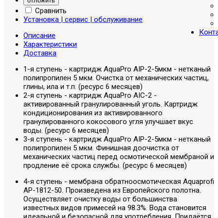
отложить
Сравнить
Установка | сервис | обслуживание
Конт
Описание
Характеристики
Доставка
1-я ступень - картридж AquaPro AIP-2-5мкм - нетканый
полипропилен 5 мкм. Очистка от механических частиц,
глины, ила и т.п. (ресурс 6 месяцев)
2-я ступень - картридж AquaPro AIC-2 -
активированный гранулированный уголь. Картридж
кондиционирования из активированного
гранулированного кокосового угля улучшает вкус
воды. (ресурс 6 месяцев)
3-я ступень - картридж AquaPro AIP-2-5мкм - нетканый
полипропилен 5 мкм. Финишная доочистка от
механических частиц перед осмотической мембраной и
продление её срока службы. (ресурс 6 месяцев)
4-я ступень - мембрана обратноосмотическая Aquaprofi
AP-1812-50. Произведена из Европейского полотна.
Осуществляет очистку воды от большинства
известных видов примесей на 98.3%. Вода становится
идеальной и безопасной для употребления. Придаётся