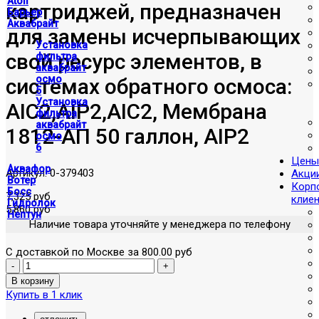
Atoll
картриджей, предназначен
Барьер
Аквабрайт
для замены исчерпывающих
Установка
свой ресурс элементов, в
фильтра
аквабрайт
осмо
системах обратного осмоса:
5
Установка
AIC2,AIP2,AIC2, Мембрана
фильтра
аквабрайт
1812-АП 50 галлон, AIP2
осмо
6
Цены
Аквафор
Артикул:
0-379403
Акци
Вотер
Корп
Босс
7,325 руб
клие
Гидролок
5,860 руб
Нептун
Наличие товара уточняйте у менеджера по телефону
С доставкой по Москве за 800.00 руб
Купить в 1 клик