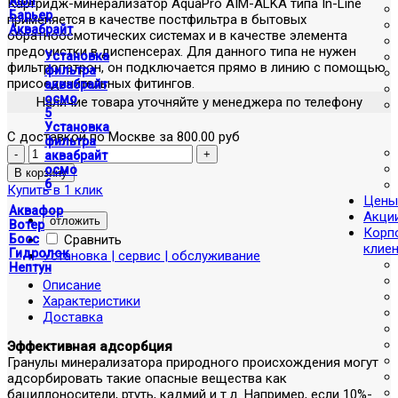
Atoll
Картридж-минерализатор AquaPro AIM-ALKA типа In-Linе
Барьер
применяется в качестве постфильтра в бытовых
Аквабрайт
обратноосмотических системах и в качестве элемента
предочистки в диспенсерах. Для данного типа не нужен
Установка
фильтропатрон, он подключается прямо в линию с помощью
фильтра
присоединительных фитингов.
аквабрайт
осмо
Наличие товара уточняйте у менеджера по телефону
5
Установка
С доставкой по Москве за 800.00 руб
фильтра
аквабрайт
осмо
6
Купить в 1 клик
Цены
Аквафор
Акци
отложить
Вотер
Корп
Сравнить
Босс
клие
Гидролок
Установка | сервис | обслуживание
Нептун
Описание
Характеристики
Доставка
Эффективная адсорбция
Гранулы минерализатора природного происхождения могут
адсорбировать такие опасные вещества как
бациллоносители, ртуть, кадмий и т.д. Например, если 10%-