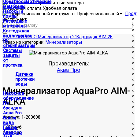
Обратноосмотические
Опытные мастера
мембраны
Удобная оплата
Насосы и
Прод
Профессиональный
помпы
инструмент
Расходные
материалы
Коттеджная
водоочистка
AIM-2-JG1044-O Минерализатор 2"
Картридж AIM 2Е
UV
Товар из категории:
Минерализаторы
стерилизаторы
Системы
защиты
от
Производитель:
протечек
Аква Про
Датчики
протечки
воды
Минерализатор AquaPro AIM-
Насосное
оборудование
ALKA
По
брендам
Aqua Pro
Артикул:
1-200608
Новая
вода
1,600 руб
Гейзер
1,200 руб
Аквафор