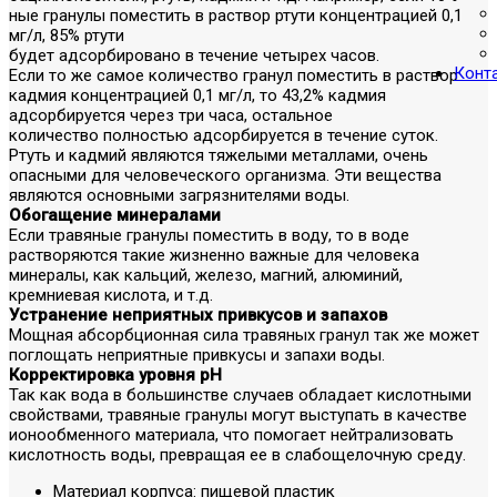
ные гранулы поместить в раствор ртути концентрацией 0,1
мг/л, 85% ртути
будет адсорбировано в течение четырех часов.
Конт
Если то же самое количество гранул поместить в раствор
кадмия концентрацией 0,1 мг/л, то 43,2% кадмия
адсорбируется через три часа, остальное
количество полностью адсорбируется в течение суток.
Ртуть и кадмий являются тяжелыми металлами, очень
опасными для человеческого организма. Эти вещества
являются основными загрязнителями воды.
Обогащение минералами
Если травяные гранулы поместить в воду, то в воде
растворяются такие жизненно важные для человека
минералы, как кальций, железо, магний, алюминий,
кремниевая кислота, и т.д.
Устранение неприятных привкусов и запахов
Мощная абсорбционная сила травяных гранул так же может
поглощать неприятные привкусы и запахи воды.
Корректировка уровня pH
Так как вода в большинстве случаев обладает кислотными
свойствами, травяные гранулы могут выступать в качестве
ионообменного материала, что помогает нейтрализовать
кислотность воды, превращая ее в слабощелочную среду.
Материал корпуса: пищевой пластик