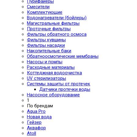
Пурифайеры
Смесители
Комплектующие
Водонагреватели (бойлеры)
Магистральные фильтры
Проточные фильтры
Фильтры обратного осмоса
Фильтры кувшины
Фильтры насадки
Накопительные баки
Обратноосмотические мембраны
Насосы и помпы
Расходные материалы
Коттеджная водоочистка
UV стерилизаторы
Системы защиты от протечек
Датчики протечки воды
Насосное оборудование
1
По брендам
Aqua Pro
Новая вода
Гейзер
Аквафор
Atoll