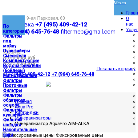
Глав
Москва,ул. 9-ая Парковая, 60
О
Доставка
+7 (495) 409-42-12
нас
По
Услуг
+7 (964) 645-76-48
filtermeb@gmail.com
категориям
Фильтры
под
|
мойку
Пурифайеры
Корзина:
Смесители
Итого
0.00 руб
Комплектующие
Итого
0.00 руб
Водонагреватели
Показать корзину
(бойлеры)
|
+7 (495) 409-42-12
+7 (964) 645-76-48
Магистральные
фильтры
Проточные
фильтры
Фильтры
обратного
Главная
осмоса
Aqua Pro
Фильтры
Картриджи
кувшины
Минерализаторы
Фильтры
Минерализатор AquaPro AIM-ALKA
насадки
Накопительные
баки
Фиксированные цены