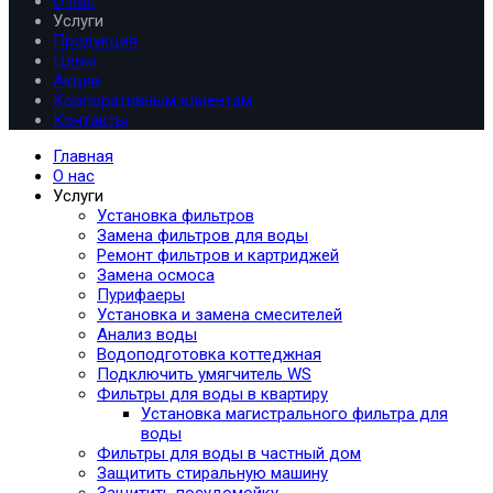
О нас
Услуги
Продукция
Цены
Акции
Корпоративным клиентам
Контакты
Главная
О нас
Услуги
Установка фильтров
Замена фильтров для воды
Ремонт фильтров и картриджей
Замена осмоса
Пурифаеры
Установка и замена смесителей
Анализ воды
Водоподготовка коттеджная
Подключить умягчитель WS
Фильтры для воды в квартиру
Установка магистрального фильтра для
воды
Фильтры для воды в частный дом
Защитить стиральную машину
Защитить посудомойку