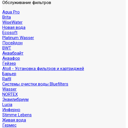
Обслуживание фильтров
Aqua Pro
Brita
WiseWater
Новая вода
Ecosoft
Platinum Wasser
Посейдон
BWT
Аквабрайт
Аквафор
Гейзер
Atoll - Установка фильтров и картриджей
Барьер
Raifil
Системы очистки воды Bluefilters
Wasser
NORTEX
Эквилибриум
Lucia
Инферно
Stimme Lebens
Живая вода
Гермес