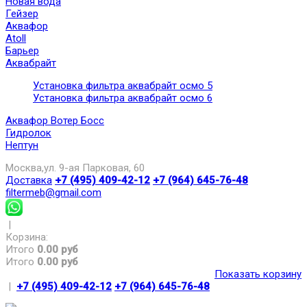
Новая вода
Гейзер
Аквафор
Atoll
Барьер
Аквабрайт
Установка фильтра аквабрайт осмо 5
Установка фильтра аквабрайт осмо 6
Аквафор Вотер Босс
Гидролок
Нептун
Москва,ул. 9-ая Парковая, 60
Доставка
+7 (495) 409-42-12
+7 (964) 645-76-48
filtermeb@gmail.com
|
Корзина:
Итого
0.00 руб
Итого
0.00 руб
Показать корзину
|
+7 (495) 409-42-12
+7 (964) 645-76-48