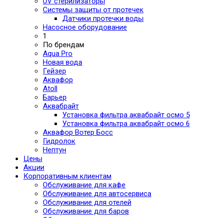
UV стерилизаторы
Системы защиты от протечек
Датчики протечки воды
Насосное оборудование
1
По брендам
Aqua Pro
Новая вода
Гейзер
Аквафор
Atoll
Барьер
Аквабрайт
Установка фильтра аквабрайт осмо 5
Установка фильтра аквабрайт осмо 6
Аквафор Вотер Босс
Гидролок
Нептун
Цены
Акции
Корпоративным клиентам
Обслуживание для кафе
Обслуживание для автосервиса
Обслуживание для отелей
Обслуживание для баров