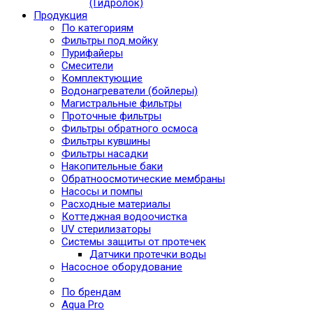
(Гидролок)
Продукция
По категориям
Фильтры под мойку
Пурифайеры
Смесители
Комплектующие
Водонагреватели (бойлеры)
Магистральные фильтры
Проточные фильтры
Фильтры обратного осмоса
Фильтры кувшины
Фильтры насадки
Накопительные баки
Обратноосмотические мембраны
Насосы и помпы
Расходные материалы
Коттеджная водоочистка
UV стерилизаторы
Системы защиты от протечек
Датчики протечки воды
Насосное оборудование
По брендам
Aqua Pro