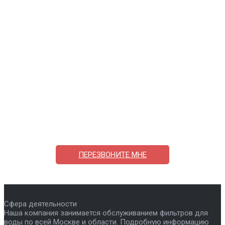
Поможем выбрать и купить фильтр
ответим на вопросы, примем заказ по телефону
7-495-409-42-12
ПЕРЕЗВОНИТЕ МНЕ
Сфера деятельности
Наша компания занимается обслуживанием фильтров для
воды по всей Москве и области. Подробную информацию