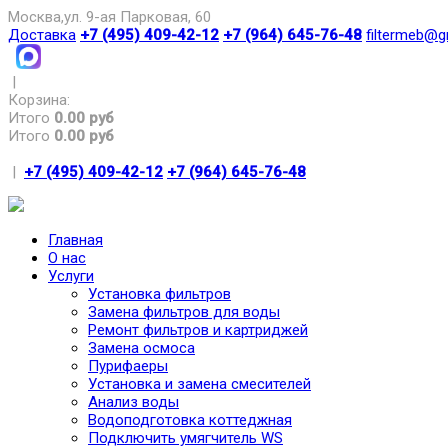
Москва,ул. 9-ая Парковая, 60
Доставка
+7 (495) 409-42-12
+7 (964) 645-76-48
filtermeb@g
|
Корзина:
Итого
0.00 руб
Итого
0.00 руб
|
+7 (495) 409-42-12
+7 (964) 645-76-48
Главная
О нас
Услуги
Установка фильтров
Замена фильтров для воды
Ремонт фильтров и картриджей
Замена осмоса
Пурифаеры
Установка и замена смесителей
Анализ воды
Водоподготовка коттеджная
Подключить умягчитель WS