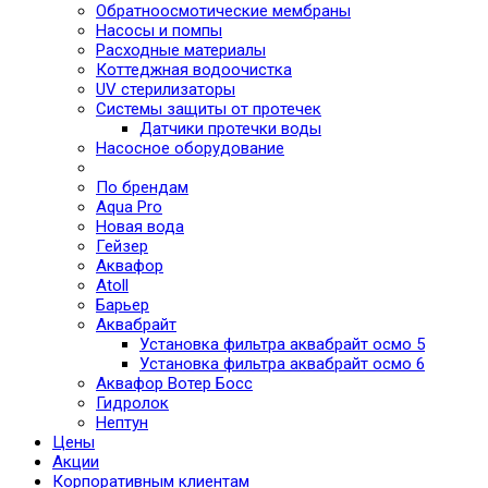
Обратноосмотические мембраны
Насосы и помпы
Расходные материалы
Коттеджная водоочистка
UV стерилизаторы
Системы защиты от протечек
Датчики протечки воды
Насосное оборудование
По брендам
Aqua Pro
Новая вода
Гейзер
Аквафор
Atoll
Барьер
Аквабрайт
Установка фильтра аквабрайт осмо 5
Установка фильтра аквабрайт осмо 6
Аквафор Вотер Босс
Гидролок
Нептун
Цены
Акции
Корпоративным клиентам