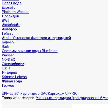
Новая вода
Ecosoft
Platinum Wasser
Посейдон
BWT
Аквабрайт
Аквафор
Гейзер
Atoll - Установка фильтров и картриджей
Барьер
Raifil
Системы очистки воды Bluefilters
Wasser
NORTEX
Эквилибриум
Lucia
Инферно
Stimme Lebens
Живая вода
Гермес
UPF-20 20" картридж с GAC
Картридж UPF-SC
Товар из категории:
Угольные картриджи (гранулированный уго