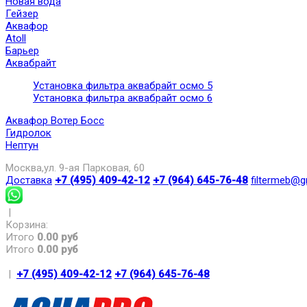
Новая вода
Гейзер
Аквафор
Atoll
Барьер
Аквабрайт
Установка фильтра аквабрайт осмо 5
Установка фильтра аквабрайт осмо 6
Аквафор Вотер Босс
Гидролок
Нептун
Москва,ул. 9-ая Парковая, 60
Доставка
+7 (495) 409-42-12
+7 (964) 645-76-48
filtermeb@g
|
Корзина:
Итого
0.00 руб
Итого
0.00 руб
|
+7 (495) 409-42-12
+7 (964) 645-76-48