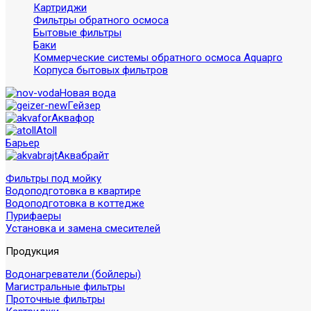
Картриджи
Фильтры обратного осмоса
Бытовые фильтры
Баки
Коммерческие системы обратного осмоса Aquapro
Корпуса бытовых фильтров
Новая вода
Гейзер
Аквафор
Atoll
Барьер
Аквабрайт
Фильтры под мойку
Водоподготовка в квартире
Водоподготовка в коттедже
Пурифаеры
Установка и замена смесителей
Продукция
Водонагреватели (бойлеры)
Магистральные фильтры
Проточные фильтры