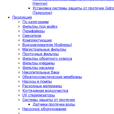
(Нептун)
Установка системы защиты от протечек Gidro
(Гидролок)
Продукция
По категориям
Фильтры под мойку
Пурифайеры
Смесители
Комплектующие
Водонагреватели (бойлеры)
Магистральные фильтры
Проточные фильтры
Фильтры обратного осмоса
Фильтры кувшины
Фильтры насадки
Накопительные баки
Обратноосмотические мембраны
Насосы и помпы
Расходные материалы
Коттеджная водоочистка
UV стерилизаторы
Системы защиты от протечек
Датчики протечки воды
Насосное оборудование