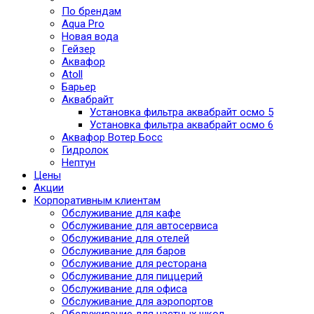
По брендам
Aqua Pro
Новая вода
Гейзер
Аквафор
Atoll
Барьер
Аквабрайт
Установка фильтра аквабрайт осмо 5
Установка фильтра аквабрайт осмо 6
Аквафор Вотер Босс
Гидролок
Нептун
Цены
Акции
Корпоративным клиентам
Обслуживание для кафе
Обслуживание для автосервиса
Обслуживание для отелей
Обслуживание для баров
Обслуживание для ресторана
Обслуживание для пиццерий
Обслуживание для офиса
Обслуживание для аэропортов