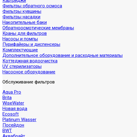
Картриджи
Фильтры обратного осмоса
Фильтры кувшины
Фильтры насадки
Накопительные баки
Обратноосмотические мембраны
Краны для фильтров
Насосы и помпы
Пурифайеры и диспенсеры
Комплектующие
Дополнительное оборудование и расходные материалы
Коттеджная водоочистка
UV стерилизаторы
Насосное оборудование
Обслуживание фильтров
Aqua Pro
Brita
WiseWater
Новая вода
Ecosoft
Platinum Wasser
Посейдон
BWT
Аквабрайт