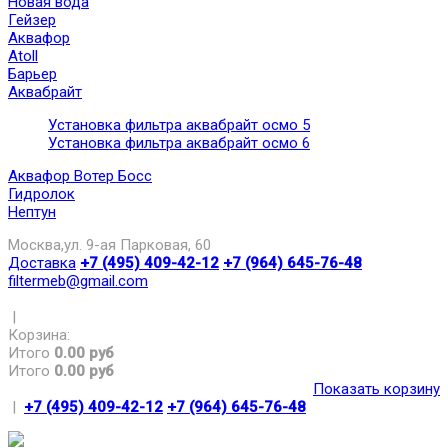
Новая вода
Гейзер
Аквафор
Atoll
Барьер
Аквабрайт
Установка фильтра аквабрайт осмо 5
Установка фильтра аквабрайт осмо 6
Аквафор Вотер Босс
Гидролок
Нептун
Москва,ул. 9-ая Парковая, 60
Доставка
+7 (495) 409-42-12
+7 (964) 645-76-48
filtermeb@gmail.com
|
Корзина:
Итого
0.00 руб
Итого
0.00 руб
Показать корзину
|
+7 (495) 409-42-12
+7 (964) 645-76-48