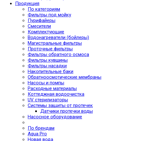
Продукция
По категориям
Фильтры под мойку
Пурифайеры
Смесители
Комплектующие
Водонагреватели (бойлеры)
Магистральные фильтры
Проточные фильтры
Фильтры обратного осмоса
Фильтры кувшины
Фильтры насадки
Накопительные баки
Обратноосмотические мембраны
Насосы и помпы
Расходные материалы
Коттеджная водоочистка
UV стерилизаторы
Системы защиты от протечек
Датчики протечки воды
Насосное оборудование
По брендам
Aqua Pro
Новая вода