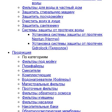
воды
Фильтры для воды в частный дом
Защитить стиральную машину
Защитить посудомойку
Очистить воду в душе
Защитить сантехнику
Системы защиты от протечек воды
Установка системы защиты от протечек
Neptun (Нептун)
Установка системы защиты от протечек
Gidrolock (Гидролок)
Продукция
По категориям
Фильтры под мойку
Пурифайеры
Смесители
Комплектующие
Водонагреватели (бойлеры)
Магистральные фильтры
Проточные фильтры
Фильтры обратного осмоса
Фильтры кувшины
Фильтры насадки
Накопительные баки
Обратноосмотические мембраны