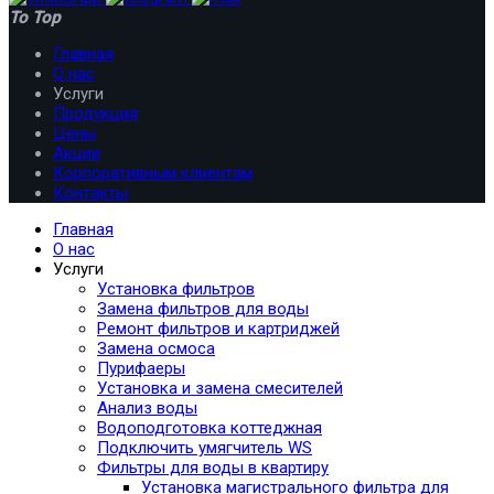
To Top
Главная
О нас
Услуги
Продукция
Цены
Акции
Корпоративным клиентам
Контакты
Главная
О нас
Услуги
Установка фильтров
Замена фильтров для воды
Ремонт фильтров и картриджей
Замена осмоса
Пурифаеры
Установка и замена смесителей
Анализ воды
Водоподготовка коттеджная
Подключить умягчитель WS
Фильтры для воды в квартиру
Установка магистрального фильтра для