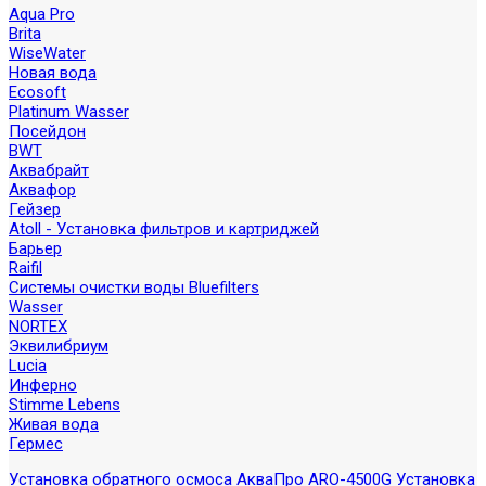
Aqua Pro
Brita
WiseWater
Новая вода
Ecosoft
Platinum Wasser
Посейдон
BWT
Аквабрайт
Аквафор
Гейзер
Atoll - Установка фильтров и картриджей
Барьер
Raifil
Системы очистки воды Bluefilters
Wasser
NORTEX
Эквилибриум
Lucia
Инферно
Stimme Lebens
Живая вода
Гермес
Установка обратного осмоса АкваПро ARO-4500G
Установка