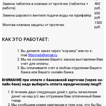
Замена таблетки в клапане от протечек (таблетка +
400
работа)
руб.
600
Замена шарового вентиля подачи воды на пурифайер
руб.
1500
Монтаж клапана защиты от протечек
руб.
КАК ЭТО РАБОТАЕТ:
Вы делаете заказ через "корзину" или по е-
mail
filtermeb@gmail.ru
.
Мы на основании Вашего заказа выставляем Вам
счёт для оплаты.
Вы оплачиваете счёт в любом отделении Вашего
банка или Вашего онлайн банка.
ВНИМАНИЕ при оплате с банковской карточки (через он-
лайн банк) надо выбирать оплата юридическому лицу!!!
В течении двух следующих дней с даты зачисления
денег на наш р/с мы отгружаем Вам оплаченный Вами
товар.
Мы сообщаем номер квитанции и трек код, что бы Вы