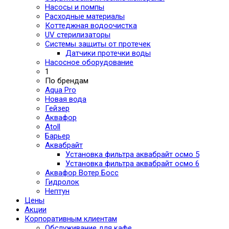
Насосы и помпы
Расходные материалы
Коттеджная водоочистка
UV стерилизаторы
Системы защиты от протечек
Датчики протечки воды
Насосное оборудование
1
По брендам
Aqua Pro
Новая вода
Гейзер
Аквафор
Atoll
Барьер
Аквабрайт
Установка фильтра аквабрайт осмо 5
Установка фильтра аквабрайт осмо 6
Аквафор Вотер Босс
Гидролок
Нептун
Цены
Акции
Корпоративным клиентам
Обслуживание для кафе