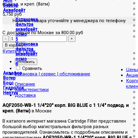
Atoll
подвод. и креп. (8атм)
Барьер
Аквабрайт
5,750 руб
Установка
Наличие товара уточняйте у менеджера по телефону
фильтра
аквабрайт
С доставкой по Москве за 800.00 руб
осмо
5
Установка
фильтра
Купить в 1 клик
аквабрайт
осмо
отложить
6
Сравнить
Цены
Аквафор
Установка | сервис | обслуживание
Акци
Вотер
Корп
Босс
Описание
клие
Гидролок
Характеристики
Нептун
Доставка
AQF2050-WB-1 1/4"20" корп. BIG BLUE c 1 1/4" подвод. и
креп. (8атм)
в Москве
В каталоге интернет магазина Cartridge Filter представлен
большой выбор магистральных фильтров разных
производителей. Ознакомьтесь с подробным описанием и
характеристиками
AQF2050-WB-1 1/4"20" корп. BIG BLUE c