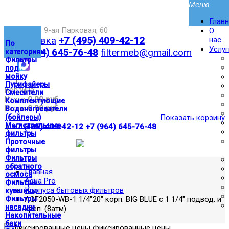
Глав
Москва,ул. 9-ая Парковая, 60
О
Доставка
+7 (495) 409-42-12
нас
По
Услуг
+7 (964) 645-76-48
filtermeb@gmail.com
категориям
Фильтры
под
мойку
|
Пурифайеры
Корзина:
Смесители
Итого
0.00 руб
Комплектующие
Итого
0.00 руб
Водонагреватели
(бойлеры)
Показать корзину
Магистральные
|
+7 (495) 409-42-12
+7 (964) 645-76-48
фильтры
Проточные
фильтры
Фильтры
обратного
Главная
осмоса
Aqua Pro
Фильтры
Корпуса бытовых фильтров
кувшины
Фильтры
AQF2050-WB-1 1/4"20" корп. BIG BLUE c 1 1/4" подвод. и
насадки
креп. (8атм)
Накопительные
баки
Фиксированные цены