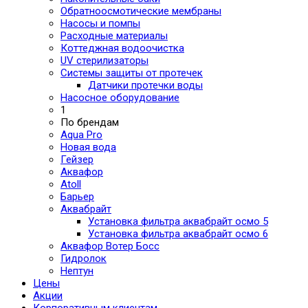
Обратноосмотические мембраны
Насосы и помпы
Расходные материалы
Коттеджная водоочистка
UV стерилизаторы
Системы защиты от протечек
Датчики протечки воды
Насосное оборудование
1
По брендам
Aqua Pro
Новая вода
Гейзер
Аквафор
Atoll
Барьер
Аквабрайт
Установка фильтра аквабрайт осмо 5
Установка фильтра аквабрайт осмо 6
Аквафор Вотер Босс
Гидролок
Нептун
Цены
Акции
Корпоративным клиентам