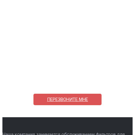
Поможем выбрать и купить фильтр
ответим на вопросы, примем заказ по телефону
7-495-409-42-12
ПЕРЕЗВОНИТЕ МНЕ
Наша компания занимается обслуживанием фильтров для