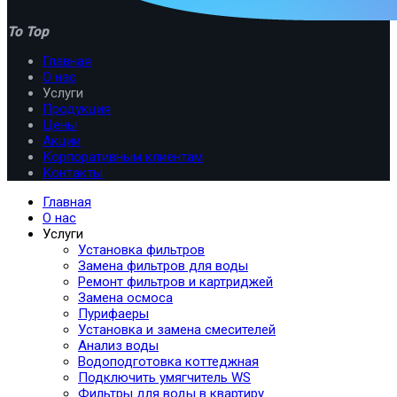
To Top
Главная
О нас
Услуги
Продукция
Цены
Акции
Корпоративным клиентам
Контакты
Главная
О нас
Услуги
Установка фильтров
Замена фильтров для воды
Ремонт фильтров и картриджей
Замена осмоса
Пурифаеры
Установка и замена смесителей
Анализ воды
Водоподготовка коттеджная
Подключить умягчитель WS
Фильтры для воды в квартиру