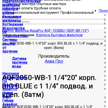
Обратноосмотические
Опытные мастера
мембраны
Удобная оплата
Насосы и
Прод
Профессиональный
помпы
инструмент
Расходные
материалы
Коттеджная
водоочистка
Корпус фильтра AquaPro AQF-1050BU-1BSP-BR (10'')
UV
Товар из категории:
Корпуса бытовых фильтров
стерилизаторы
Системы
защиты
от
протечек
Производитель:
Датчики
Аква Про
протечки
воды
Насосное
AQF2050-WB-1 1/4"20" корп.
оборудование
По
BIG BLUE c 1 1/4" подвод. и
брендам
Aqua Pro
креп. (8атм)
Новая
вода
Гейзер
Аквафор
Артикул:
AQF2050-WB-1 1/4"20" корп. BIG BLUE c 1 1/4"