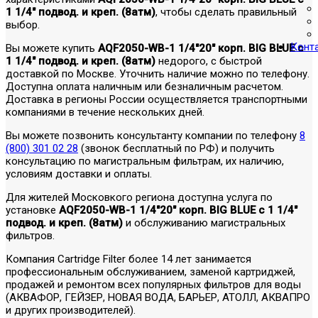
1 1/4" подвод. и креп. (8атм)
, чтобы сделать правильный
выбор.
Конт
Вы можете купить
AQF2050-WB-1 1/4"20" корп. BIG BLUE c
1 1/4" подвод. и креп. (8атм)
недорого, с быстрой
доставкой по Москве. Уточнить наличие можно по телефону.
Доступна оплата наличным или безналичным расчетом.
Доставка в регионы России осуществляется транспортными
компаниями в течение нескольких дней.
Вы можете позвонить консультанту компании по телефону
8
(800) 301 02 28
(звонок бесплатный по РФ) и получить
консультацию по магистральным фильтрам, их наличию,
условиям доставки и оплаты.
Для жителей Московкого региона доступна услуга по
установке
AQF2050-WB-1 1/4"20" корп. BIG BLUE c 1 1/4"
подвод. и креп. (8атм)
и обслуживанию магистральных
фильтров.
Компания Cartridge Filter более 14 лет занимается
профессиональным обслуживанием, заменой картриджей,
продажей и ремонтом всех популярных фильтров для воды
(АКВАФОР, ГЕЙЗЕР, НОВАЯ ВОДА, БАРЬЕР, АТОЛЛ, АКВАПРО
и других производителей).