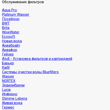
Обслуживание фильтров
Aqua Pro
Platinum Wasser
Посейдон
BWT
Brita
WiseWater
Ecosoft
Новая вода
Аквабрайт
Аквафор
Гейзер
Atoll - Установка фильтров и картриджей
Барьер
Raifil
Системы очистки воды Bluefilters
Wasser
NORTEX
Эквилибриум
Lucia
Инферно
Stimme Lebens
Живая вода
Гермес