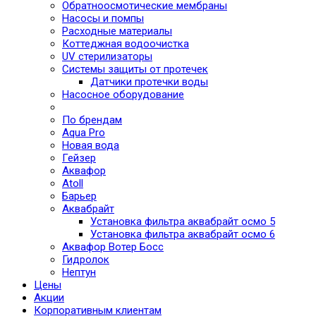
Обратноосмотические мембраны
Насосы и помпы
Расходные материалы
Коттеджная водоочистка
UV стерилизаторы
Системы защиты от протечек
Датчики протечки воды
Насосное оборудование
По брендам
Aqua Pro
Новая вода
Гейзер
Аквафор
Atoll
Барьер
Аквабрайт
Установка фильтра аквабрайт осмо 5
Установка фильтра аквабрайт осмо 6
Аквафор Вотер Босс
Гидролок
Нептун
Цены
Акции
Корпоративным клиентам