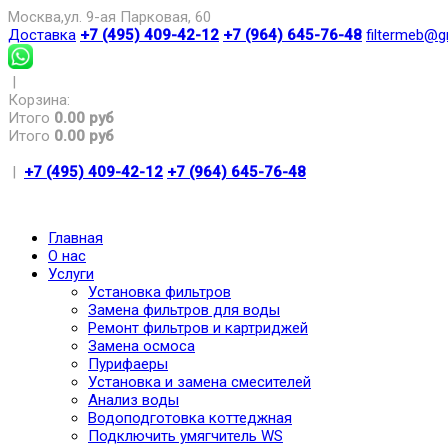
Москва,ул. 9-ая Парковая, 60
Доставка
+7 (495) 409-42-12
+7 (964) 645-76-48
filtermeb@g
|
Корзина:
Итого
0.00 руб
Итого
0.00 руб
|
+7 (495) 409-42-12
+7 (964) 645-76-48
Главная
О нас
Услуги
Установка фильтров
Замена фильтров для воды
Ремонт фильтров и картриджей
Замена осмоса
Пурифаеры
Установка и замена смесителей
Анализ воды
Водоподготовка коттеджная
Подключить умягчитель WS