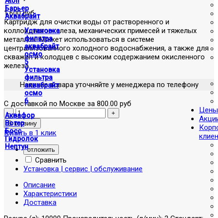
Atoll
Барьер
1,600 руб
Аквабрайт
Картридж для очистки воды от растворенного и
коллоидного железа, механических примесей и тяжелых
Установка
фильтра
металлов. Может использоваться в системе
аквабрайт
централизованного холодного водоснабжения, а также для
осмо
скважин и колодцев с высоким содержанием окисленного
5
железа.
Установка
фильтра
Наличие товара уточняйте у менеджера по телефону
аквабрайт
осмо
6
С доставкой по Москве за 800.00 руб
Цены
Аквафор
Акци
Вотер
Корп
Босс
Купить в 1 клик
клие
Гидролок
Нептун
отложить
Сравнить
Установка | сервис | обслуживание
Описание
Характеристики
Доставка