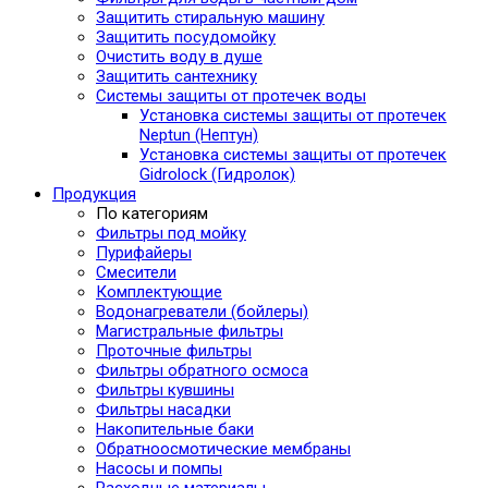
Защитить стиральную машину
Защитить посудомойку
Очистить воду в душе
Защитить сантехнику
Системы защиты от протечек воды
Установка системы защиты от протечек
Neptun (Нептун)
Установка системы защиты от протечек
Gidrolock (Гидролок)
Продукция
По категориям
Фильтры под мойку
Пурифайеры
Смесители
Комплектующие
Водонагреватели (бойлеры)
Магистральные фильтры
Проточные фильтры
Фильтры обратного осмоса
Фильтры кувшины
Фильтры насадки
Накопительные баки
Обратноосмотические мембраны
Насосы и помпы
Расходные материалы