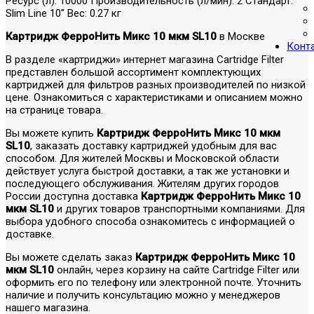
Ресурс (л): 10000 Производительность (л/мин): 2 Стандарт:
Slim Line 10" Вес: 0.27 кг
Картридж ФерроНить Микс 10 мкм SL10
в Москве
Конт
В разделе «картриджи» интернет магазина Cartridge Filter
представлен большой ассортимент комплектующих
картриджей для фильтров разных производителей по низкой
цене. Ознакомиться с характеристиками и описанием можно
на странице товара.
Вы можете купить
Картридж ФерроНить Микс 10 мкм
SL10
, заказать доставку картриджей удобным для вас
способом. Для жителей Москвы и Московской области
действует услуга быстрой доставки, а так же установки и
последующего обслуживания. Жителям других городов
России доступна доставка
Картридж ФерроНить Микс 10
мкм SL10
и других товаров транспортными компаниями. Для
выбора удобного способа ознакомитесь с информацией о
доставке.
Вы можете сделать заказ
Картридж ФерроНить Микс 10
мкм SL10
онлайн, через корзину на сайте Cartridge Filter или
оформить его по телефону или электронной почте. Уточнить
наличие и получить консультацию можно у менеджеров
нашего магазина.