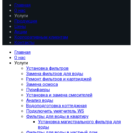
Главная
О нас
Услуги
Продукция
Цены
Акции
Корпоративным клиентам
Контакты
Главная
О нас
Услуги
Установка фильтров
Замена фильтров для воды
Ремонт фильтров и картриджей
Замена осмоса
Пурифаеры
Установка и замена смесителей
Анализ воды
Водоподготовка коттеджная
Подключить умягчитель WS
Фильтры для воды в квартиру
Установка магистрального фильтра для
воды
Фильтры для воды в частный дом