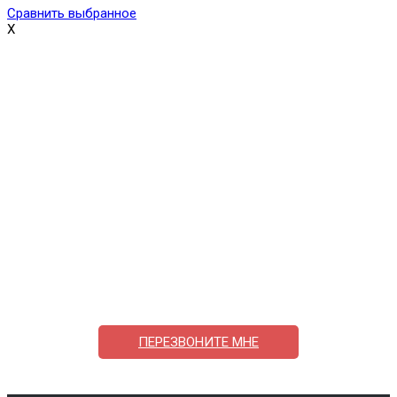
Сравнить выбранное
X
Поможем выбрать и купить фильтр
ответим на вопросы, примем заказ по телефону
7-495-409-42-12
ПЕРЕЗВОНИТЕ МНЕ