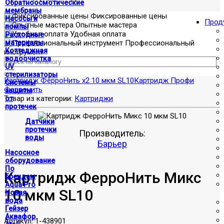
Обратноосмотические
мембраны
Фиксированные цены
Насосы и
Прод
Опытные мастера
помпы
Удобная оплата
Расходные
материалы
Профессиональный
Коттеджная
инструмент
водоочистка
UV
стерилизаторы
Картридж ФерроНить x2 10 мкм SL10
Картридж Профи
Системы
Ферронить
защиты
Товар из категории:
Картриджи
от
протечек
Датчики
протечки
Производитель:
воды
Барьер
Насосное
оборудование
По
Картридж ФерроНить Микс
брендам
Aqua Pro
10 мкм SL10
Новая
вода
Гейзер
Аквафор
Артикул:
1-438901