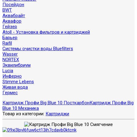
Посейдон
BWT
Аквабрайт
Аквафор
Гейзер
Atoll - Установка фильтров и картриджей
Барьер
Raifil
Системы очистки воды Bluefilters
Wasser
NORTEX
Эквилибриум
Lucia
Инферно
Stimme Lebens
Живая вода
Гермес
Картридж Профи Big Blue 10 Посткарбон
Картридж Профи Big
Blue 10 Механика
Товар из категории:
Картриджи