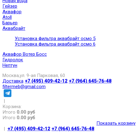
Новая вода
Гейзер
Аквафор
Atoll
Барьер
Аквабрайт
Установка фильтра аквабрайт осмо 5
Установка фильтра аквабрайт осмо 6
Аквафор Вотер Босс
Гидролок
Нептун
Москва,ул. 9-ая Парковая, 60
Доставка
+7 (495) 409-42-12
+7 (964) 645-76-48
filtermeb@gmail.com
|
Корзина:
Итого
0.00 руб
Итого
0.00 руб
Показать корзину
|
+7 (495) 409-42-12
+7 (964) 645-76-48