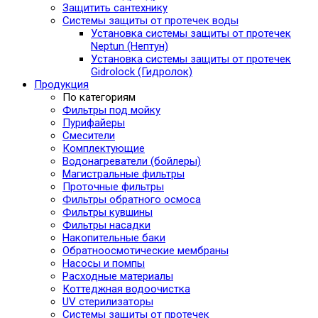
Защитить сантехнику
Системы защиты от протечек воды
Установка системы защиты от протечек
Neptun (Нептун)
Установка системы защиты от протечек
Gidrolock (Гидролок)
Продукция
По категориям
Фильтры под мойку
Пурифайеры
Смесители
Комплектующие
Водонагреватели (бойлеры)
Магистральные фильтры
Проточные фильтры
Фильтры обратного осмоса
Фильтры кувшины
Фильтры насадки
Накопительные баки
Обратноосмотические мембраны
Насосы и помпы
Расходные материалы
Коттеджная водоочистка
UV стерилизаторы
Системы защиты от протечек