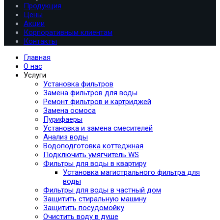
Продукция
Цены
Акции
Корпоративным клиентам
Контакты
Главная
О нас
Услуги
Установка фильтров
Замена фильтров для воды
Ремонт фильтров и картриджей
Замена осмоса
Пурифаеры
Установка и замена смесителей
Анализ воды
Водоподготовка коттеджная
Подключить умягчитель WS
Фильтры для воды в квартиру
Установка магистрального фильтра для
воды
Фильтры для воды в частный дом
Защитить стиральную машину
Защитить посудомойку
Очистить воду в душе