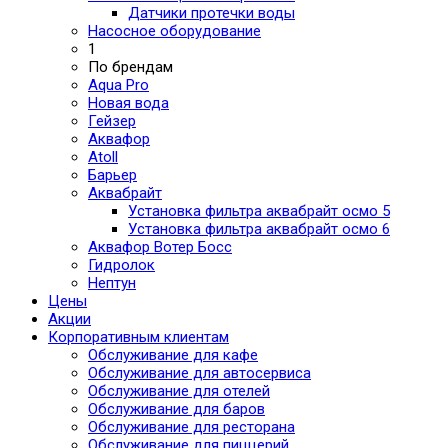
Датчики протечки воды
Насосное оборудование
1
По брендам
Aqua Pro
Новая вода
Гейзер
Аквафор
Atoll
Барьер
Аквабрайт
Установка фильтра аквабрайт осмо 5
Установка фильтра аквабрайт осмо 6
Аквафор Вотер Босс
Гидролок
Нептун
Цены
Акции
Корпоративным клиентам
Обслуживание для кафе
Обслуживание для автосервиса
Обслуживание для отелей
Обслуживание для баров
Обслуживание для ресторана
Обслуживание для пиццерий