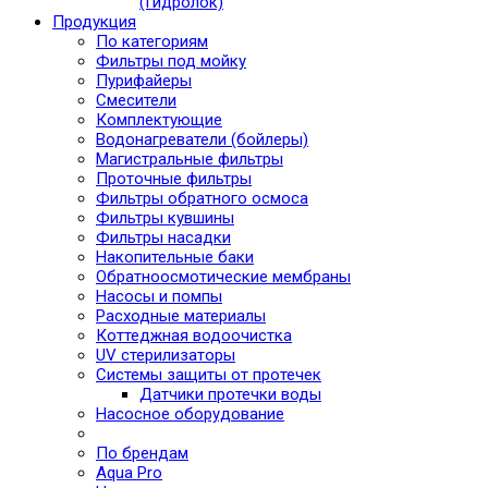
(Гидролок)
Продукция
По категориям
Фильтры под мойку
Пурифайеры
Смесители
Комплектующие
Водонагреватели (бойлеры)
Магистральные фильтры
Проточные фильтры
Фильтры обратного осмоса
Фильтры кувшины
Фильтры насадки
Накопительные баки
Обратноосмотические мембраны
Насосы и помпы
Расходные материалы
Коттеджная водоочистка
UV стерилизаторы
Системы защиты от протечек
Датчики протечки воды
Насосное оборудование
По брендам
Aqua Pro