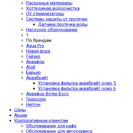
Расходные материалы
Коттеджная водоочистка
UV стерилизаторы
Системы защиты от протечек
Датчики протечки воды
Насосное оборудование
1
По брендам
Aqua Pro
Новая вода
Гейзер
Аквафор
Atoll
Барьер
Аквабрайт
Установка фильтра аквабрайт осмо 5
Установка фильтра аквабрайт осмо 6
Аквафор Вотер Босс
Гидролок
Нептун
Цены
Акции
Корпоративным клиентам
Обслуживание для кафе
Обслуживание для автосервиса