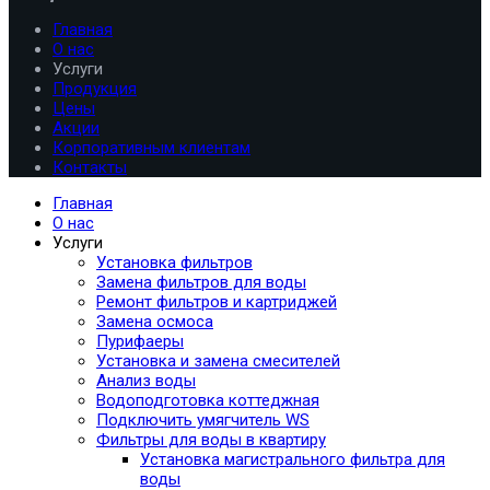
Главная
О нас
Услуги
Продукция
Цены
Акции
Корпоративным клиентам
Контакты
Главная
О нас
Услуги
Установка фильтров
Замена фильтров для воды
Ремонт фильтров и картриджей
Замена осмоса
Пурифаеры
Установка и замена смесителей
Анализ воды
Водоподготовка коттеджная
Подключить умягчитель WS
Фильтры для воды в квартиру
Установка магистрального фильтра для
воды