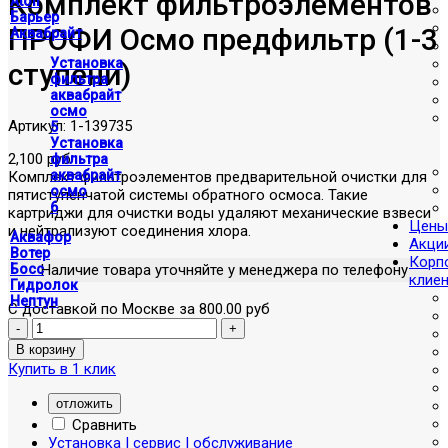
Комплект фильтроэлементов
Atoll
Барьер
ПРОФИ Осмо предфильтр (1-3
Аквабрайт
Установка
ступени)
фильтра
аквабрайт
осмо
Артикул:
1-139735
5
Установка
2,100 руб
фильтра
аквабрайт
Комплект фильтроэлементов предварительной очистки для
осмо
пятиступенчатой системы обратного осмоса. Такие
6
картриджи для очистки воды удаляют механические взвеси
Цены
и нейтрализуют соединения хлора.
Аквафор
Акци
Вотер
Корп
Наличие товара уточняйте у менеджера по телефону
Босс
клие
Гидролок
Нептун
С доставкой по Москве за 800.00 руб
Купить в 1 клик
отложить
Сравнить
Установка | сервис | обслуживание