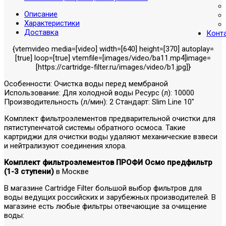
Описание
Характеристики
Доставка
Конт
{vtemvideo media=[video] width=[640] height=[370] autoplay=
[true] loop=[true] vtemfile=[images/video/ba11.mp4]image=
[https://cartridge-filter.ru/images/video/b1.jpg]}
Особенности: Очистка воды перед мембраной
Использование: Для холодной воды Ресурс (л): 10000
Производительность (л/мин): 2 Стандарт: Slim Line 10"
Комплект фильтроэлементов предварительной очистки для
пятиступенчатой системы обратного осмоса. Такие
картриджи для очистки воды удаляют механические взвеси
и нейтрализуют соединения хлора.
Комплект фильтроэлементов ПРОФИ Осмо предфильтр
(1-3 ступени)
в Москве
В магазине Cartridge Filter большой выбор фильтров для
воды ведущих российских и зарубежных производителей. В
магазине есть любые фильтры отвечающие за очищение
воды: