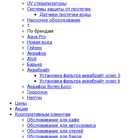
UV стерилизаторы
Системы защиты от протечек
Датчики протечки воды
Насосное оборудование
1
По брендам
Aqua Pro
Новая вода
Гейзер
Аквафор
Atoll
Барьер
Аквабрайт
Установка фильтра аквабрайт осмо 5
Установка фильтра аквабрайт осмо 6
Аквафор Вотер Босс
Гидролок
Нептун
Цены
Акции
Корпоративным клиентам
Обслуживание для кафе
Обслуживание для автосервиса
Обслуживание для отелей
Обслуживание для баров