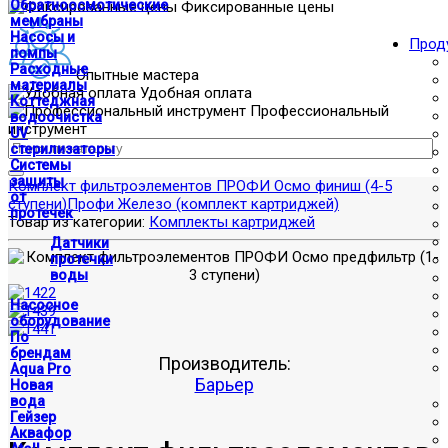
Обратноосмотические
Фиксированные цены
мембраны
Насосы и
Прод
помпы
Расходные
Опытные мастера
материалы
Удобная оплата
Коттеджная
Профессиональный
водоочистка
инструмент
UV
стерилизаторы
Системы
защиты
Комплект фильтроэлементов ПРОФИ Осмо финиш (4-5
от
ступени)
Профи Железо (комплект картриджей)
протечек
Товар из категории:
Комплекты картриджей
Датчики
протечки
воды
Насосное
оборудование
По
брендам
Производитель:
Aqua Pro
Барьер
Новая
вода
Гейзер
Аквафор