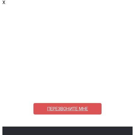
X
Поможем выбрать и купить фильтр
ответим на вопросы, примем заказ по телефону
7-495-409-42-12
ПЕРЕЗВОНИТЕ МНЕ