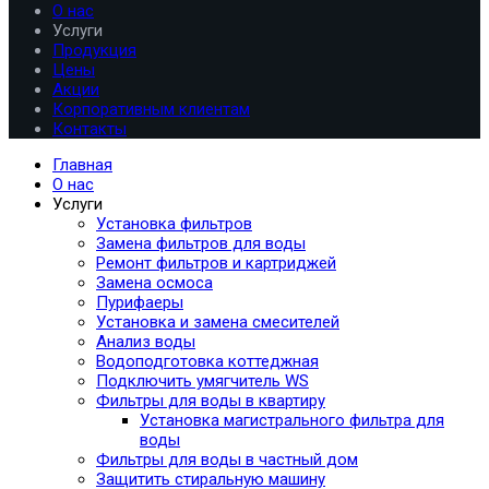
О нас
Услуги
Продукция
Цены
Акции
Корпоративным клиентам
Контакты
Главная
О нас
Услуги
Установка фильтров
Замена фильтров для воды
Ремонт фильтров и картриджей
Замена осмоса
Пурифаеры
Установка и замена смесителей
Анализ воды
Водоподготовка коттеджная
Подключить умягчитель WS
Фильтры для воды в квартиру
Установка магистрального фильтра для
воды
Фильтры для воды в частный дом
Защитить стиральную машину