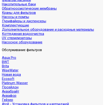
Фильтры насадки
Накопительные баки
Обратноосмотические мембраны
Краны для фильтров
Насосы и помпы
Пурифайеры и диспенсеры
Комплектующие
Дополнительное оборудование и расходные материалы
Коттеджная водоочистка
UV стерилизаторы
Насосное оборудование
Обслуживание фильтров
Aqua Pro
BWT
Brita
WiseWater
Новая вода
Ecosoft
Platinum Wasser
Посейдон
Аквабрайт
Аквафор
Гейзер
Atoll - Установка фильтров и картриджей