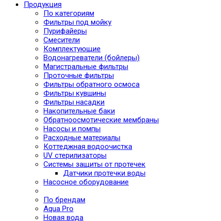
Продукция
По категориям
Фильтры под мойку
Пурифайеры
Смесители
Комплектующие
Водонагреватели (бойлеры)
Магистральные фильтры
Проточные фильтры
Фильтры обратного осмоса
Фильтры кувшины
Фильтры насадки
Накопительные баки
Обратноосмотические мембраны
Насосы и помпы
Расходные материалы
Коттеджная водоочистка
UV стерилизаторы
Системы защиты от протечек
Датчики протечки воды
Насосное оборудование
По брендам
Aqua Pro
Новая вода