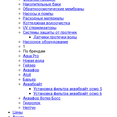
Накопительные баки
Обратноосмотические мембраны
Насосы и помпы
Расходные материалы
Коттеджная водоочистка
UV стерилизаторы
Системы защиты от протечек
Датчики протечки воды
Насосное оборудование
1
По брендам
Aqua Pro
Новая вода
Гейзер
Аквафор
Atoll
Барьер
Аквабрайт
Установка фильтра аквабрайт осмо 5
Установка фильтра аквабрайт осмо 6
Аквафор Вотер Босс
Гидролок
Нептун
Цены
Акции