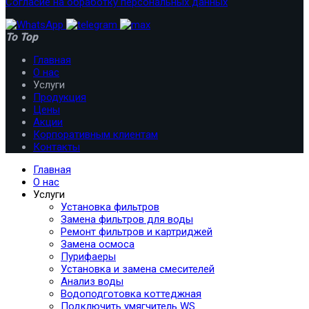
Согласие на обработку персональных данных
To Top
Главная
О нас
Услуги
Продукция
Цены
Акции
Корпоративным клиентам
Контакты
Главная
О нас
Услуги
Установка фильтров
Замена фильтров для воды
Ремонт фильтров и картриджей
Замена осмоса
Пурифаеры
Установка и замена смесителей
Анализ воды
Водоподготовка коттеджная
Подключить умягчитель WS