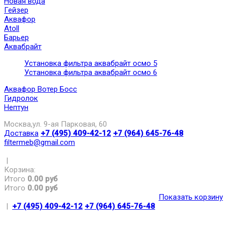
Новая вода
Гейзер
Аквафор
Atoll
Барьер
Аквабрайт
Установка фильтра аквабрайт осмо 5
Установка фильтра аквабрайт осмо 6
Аквафор Вотер Босс
Гидролок
Нептун
Москва,ул. 9-ая Парковая, 60
Доставка
+7 (495) 409-42-12
+7 (964) 645-76-48
filtermeb@gmail.com
|
Корзина:
Итого
0.00 руб
Итого
0.00 руб
Показать корзину
|
+7 (495) 409-42-12
+7 (964) 645-76-48