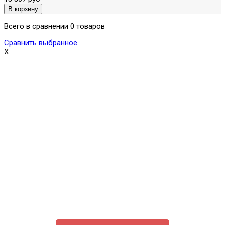
Всего в сравнении 0 товаров
Сравнить выбранное
X
Поможем выбрать и купить фильтр
ответим на вопросы, примем заказ по телефону
7-495-409-42-12