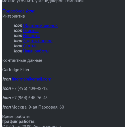
можно уточнить у менеджеров компании
Подробнее
icon
Интерактив
icon
Обратный звонок
icon
Отзывы
icon
Новости
icon
Задать вопрос
icon
Статьи
icon
Наши работы
Контактные данные
Cartridge Filter
icon
filtermeb@gmail.com
icon
+7 (495) 409-42-12
icon
+7 (964) 645-76-48
icon
Москва
,
9-ая Парковая, 60
Время работы
График работы:
C 9.00 до 23.00, без выходных