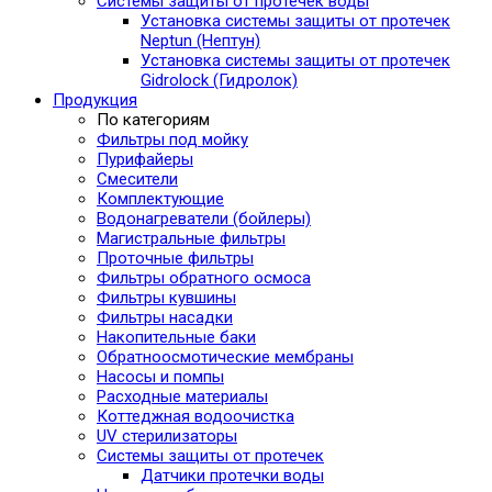
Системы защиты от протечек воды
Установка системы защиты от протечек
Neptun (Нептун)
Установка системы защиты от протечек
Gidrolock (Гидролок)
Продукция
По категориям
Фильтры под мойку
Пурифайеры
Смесители
Комплектующие
Водонагреватели (бойлеры)
Магистральные фильтры
Проточные фильтры
Фильтры обратного осмоса
Фильтры кувшины
Фильтры насадки
Накопительные баки
Обратноосмотические мембраны
Насосы и помпы
Расходные материалы
Коттеджная водоочистка
UV стерилизаторы
Системы защиты от протечек
Датчики протечки воды