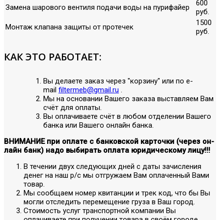
600
Замена шарового вентиля подачи воды на пурифайер
руб.
1500
Монтаж клапана защиты от протечек
руб.
КАК ЭТО РАБОТАЕТ:
Вы делаете заказ через "корзину" или по е-
mail
filtermeb@gmail.ru
.
Мы на основании Вашего заказа выставляем Вам
счёт для оплаты.
Вы оплачиваете счёт в любом отделении Вашего
банка или Вашего онлайн банка.
ВНИМАНИЕ при оплате с банковской карточки (через он-
лайн банк) надо выбирать оплата юридическому лицу!!!
В течении двух следующих дней с даты зачисления
денег на наш р/с мы отгружаем Вам оплаченный Вами
товар.
Мы сообщаем номер квитанции и трек код, что бы Вы
могли отследить перемещение груза в Ваш город.
Стоимость услуг транспортной компании Вы
оплачиваете при получении товара в своём городе.