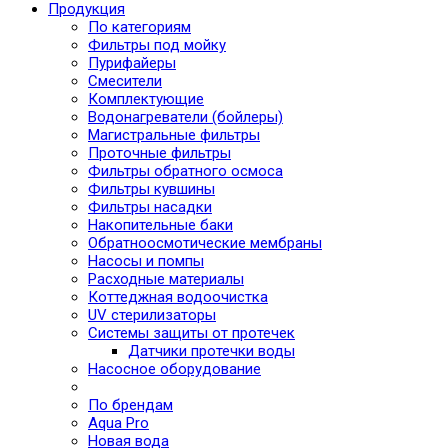
Продукция
По категориям
Фильтры под мойку
Пурифайеры
Смесители
Комплектующие
Водонагреватели (бойлеры)
Магистральные фильтры
Проточные фильтры
Фильтры обратного осмоса
Фильтры кувшины
Фильтры насадки
Накопительные баки
Обратноосмотические мембраны
Насосы и помпы
Расходные материалы
Коттеджная водоочистка
UV стерилизаторы
Системы защиты от протечек
Датчики протечки воды
Насосное оборудование
По брендам
Aqua Pro
Новая вода