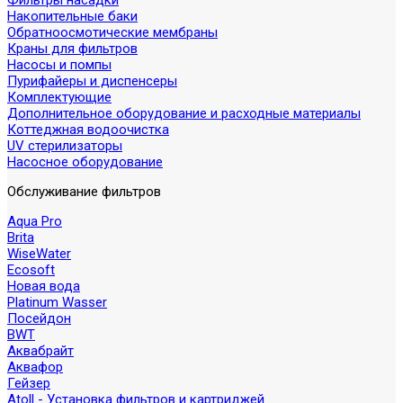
Фильтры насадки
Накопительные баки
Обратноосмотические мембраны
Краны для фильтров
Насосы и помпы
Пурифайеры и диспенсеры
Комплектующие
Дополнительное оборудование и расходные материалы
Коттеджная водоочистка
UV стерилизаторы
Насосное оборудование
Обслуживание фильтров
Aqua Pro
Brita
WiseWater
Ecosoft
Новая вода
Platinum Wasser
Посейдон
BWT
Аквабрайт
Аквафор
Гейзер
Atoll - Установка фильтров и картриджей