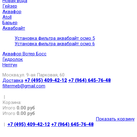
Новая вода
Гейзер
Аквафор
Atoll
Барьер
Аквабрайт
Установка фильтра аквабрайт осмо 5
Установка фильтра аквабрайт осмо 6
Аквафор Вотер Босс
Гидролок
Нептун
Москва,ул. 9-ая Парковая, 60
Доставка
+7 (495) 409-42-12
+7 (964) 645-76-48
filtermeb@gmail.com
|
Корзина:
Итого
0.00 руб
Итого
0.00 руб
Показать корзину
|
+7 (495) 409-42-12
+7 (964) 645-76-48