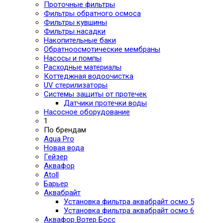
Проточные фильтры
Фильтры обратного осмоса
Фильтры кувшины
Фильтры насадки
Накопительные баки
Обратноосмотические мембраны
Насосы и помпы
Расходные материалы
Коттеджная водоочистка
UV стерилизаторы
Системы защиты от протечек
Датчики протечки воды
Насосное оборудование
1
По брендам
Aqua Pro
Новая вода
Гейзер
Аквафор
Atoll
Барьер
Аквабрайт
Установка фильтра аквабрайт осмо 5
Установка фильтра аквабрайт осмо 6
Аквафор Вотер Босс