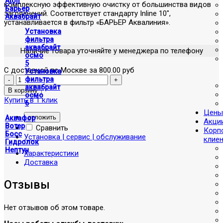
Atoll
комплексную эффективную очистку от большинства видов
Барьер
загрязнений. Соответствует стандарту Inline 10",
Аквабрайт
устанавливается в фильтр «БАРЬЕР Аквалиния».
Установка
фильтра
аквабрайт
Наличие товара уточняйте у менеджера по телефону
осмо
5
С доставкой по Москве за 800.00 руб
Установка
фильтра
аквабрайт
осмо
Купить в 1 клик
6
Цены
отложить
Аквафор
Акци
Вотер
Сравнить
Корп
Босс
Установка | сервис | обслуживание
клие
Гидролок
Нептун
Характеристики
Доставка
Отзывы
Нет отзывов об этом товаре.