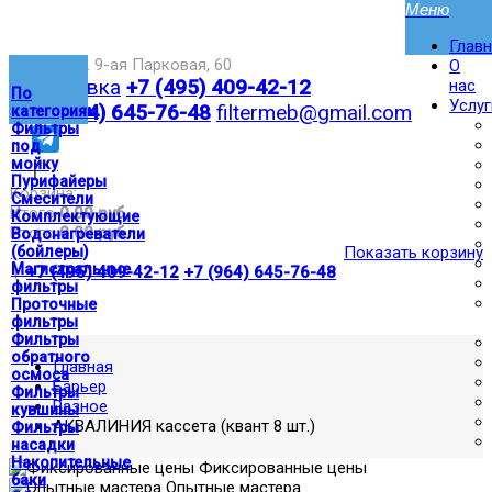
Глав
Москва,ул. 9-ая Парковая, 60
О
Доставка
+7 (495) 409-42-12
нас
По
Услуг
+7 (964) 645-76-48
filtermeb@gmail.com
категориям
Фильтры
под
мойку
|
Пурифайеры
Корзина:
Смесители
Итого
0.00 руб
Комплектующие
Итого
0.00 руб
Водонагреватели
(бойлеры)
Показать корзину
Магистральные
|
+7 (495) 409-42-12
+7 (964) 645-76-48
фильтры
Проточные
фильтры
Фильтры
обратного
Главная
осмоса
Барьер
Фильтры
Разное
кувшины
АКВАЛИНИЯ кассета (квант 8 шт.)
Фильтры
насадки
Накопительные
Фиксированные цены
баки
Опытные мастера