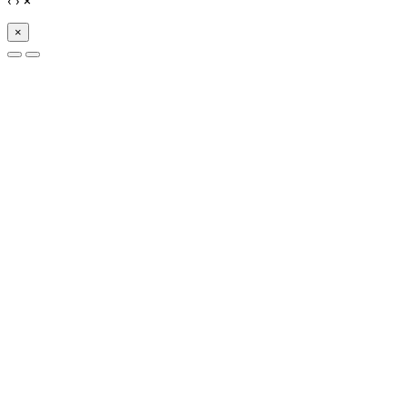
‹
›
×
×