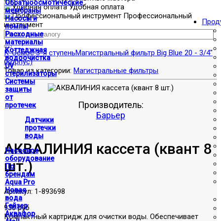
Обратноосмотические
Удобная оплата
мембраны
Профессиональный
Насосы и
Прод
инструмент
помпы
Расходные
материалы
Коттеджная
К-Осмос 3-я ступень
Магистральный фильтр Big Blue 20 - 3/4"
водоочистка
(корпус)
UV
Товар из категории:
Магистральные фильтры
стерилизаторы
Системы
защиты
от
Производитель:
протечек
Барьер
Датчики
протечки
воды
АКВАЛИНИЯ кассета (квант 8
Насосное
оборудование
шт.)
По
брендам
Aqua Pro
Новая
Артикул:
1-893698
вода
Гейзер
930 руб
Аквафор
Компактный картридж для очистки воды. Обеспечивает