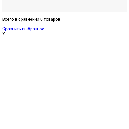
Всего в сравнении 0 товаров
Сравнить выбранное
X
Поможем выбрать и купить фильтр
ответим на вопросы, примем заказ по телефону
7-495-409-42-12