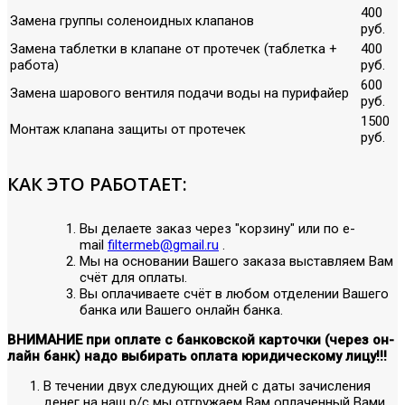
400
Замена группы соленоидных клапанов
руб.
Замена таблетки в клапане от протечек (таблетка +
400
работа)
руб.
600
Замена шарового вентиля подачи воды на пурифайер
руб.
1500
Монтаж клапана защиты от протечек
руб.
КАК ЭТО РАБОТАЕТ:
Вы делаете заказ через "корзину" или по е-
mail
filtermeb@gmail.ru
.
Мы на основании Вашего заказа выставляем Вам
счёт для оплаты.
Вы оплачиваете счёт в любом отделении Вашего
банка или Вашего онлайн банка.
ВНИМАНИЕ при оплате с банковской карточки (через он-
лайн банк) надо выбирать оплата юридическому лицу!!!
В течении двух следующих дней с даты зачисления
денег на наш р/с мы отгружаем Вам оплаченный Вами