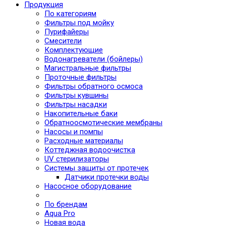
Продукция
По категориям
Фильтры под мойку
Пурифайеры
Смесители
Комплектующие
Водонагреватели (бойлеры)
Магистральные фильтры
Проточные фильтры
Фильтры обратного осмоса
Фильтры кувшины
Фильтры насадки
Накопительные баки
Обратноосмотические мембраны
Насосы и помпы
Расходные материалы
Коттеджная водоочистка
UV стерилизаторы
Системы защиты от протечек
Датчики протечки воды
Насосное оборудование
По брендам
Aqua Pro
Новая вода