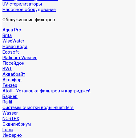
UV стерилизаторы
Насосное оборудование
Обслуживание фильтров
Aqua Pro
Brita
WiseWater
Новая вода
Ecosoft
Platinum Wasser
Посейдон
BWT
Аквабрайт
Аквафор
Гейзер
Atoll - Установка фильтров и картриджей
Барьер
Raifil
Системы очистки воды Bluefilters
Wasser
NORTEX
Эквилибриум
Lucia
Инферно