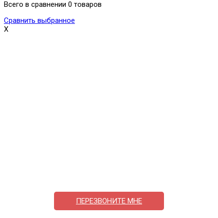
Всего в сравнении 0 товаров
Сравнить выбранное
X
Поможем выбрать и купить фильтр
ответим на вопросы, примем заказ по телефону
7-495-409-42-12
ПЕРЕЗВОНИТЕ МНЕ