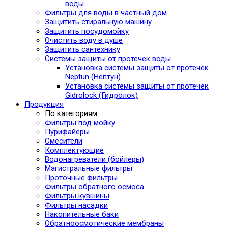
воды
Фильтры для воды в частный дом
Защитить стиральную машину
Защитить посудомойку
Очистить воду в душе
Защитить сантехнику
Системы защиты от протечек воды
Установка системы защиты от протечек
Neptun (Нептун)
Установка системы защиты от протечек
Gidrolock (Гидролок)
Продукция
По категориям
Фильтры под мойку
Пурифайеры
Смесители
Комплектующие
Водонагреватели (бойлеры)
Магистральные фильтры
Проточные фильтры
Фильтры обратного осмоса
Фильтры кувшины
Фильтры насадки
Накопительные баки
Обратноосмотические мембраны