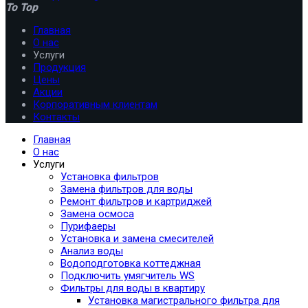
To Top
Главная
О нас
Услуги
Продукция
Цены
Акции
Корпоративным клиентам
Контакты
Главная
О нас
Услуги
Установка фильтров
Замена фильтров для воды
Ремонт фильтров и картриджей
Замена осмоса
Пурифаеры
Установка и замена смесителей
Анализ воды
Водоподготовка коттеджная
Подключить умягчитель WS
Фильтры для воды в квартиру
Установка магистрального фильтра для