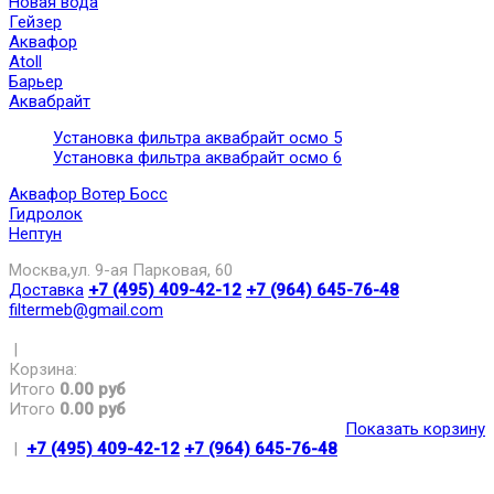
Новая вода
Гейзер
Аквафор
Atoll
Барьер
Аквабрайт
Установка фильтра аквабрайт осмо 5
Установка фильтра аквабрайт осмо 6
Аквафор Вотер Босс
Гидролок
Нептун
Москва,ул. 9-ая Парковая, 60
Доставка
+7 (495) 409-42-12
+7 (964) 645-76-48
filtermeb@gmail.com
|
Корзина:
Итого
0.00 руб
Итого
0.00 руб
Показать корзину
|
+7 (495) 409-42-12
+7 (964) 645-76-48