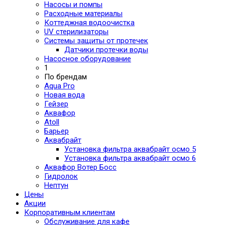
Насосы и помпы
Расходные материалы
Коттеджная водоочистка
UV стерилизаторы
Системы защиты от протечек
Датчики протечки воды
Насосное оборудование
1
По брендам
Aqua Pro
Новая вода
Гейзер
Аквафор
Atoll
Барьер
Аквабрайт
Установка фильтра аквабрайт осмо 5
Установка фильтра аквабрайт осмо 6
Аквафор Вотер Босс
Гидролок
Нептун
Цены
Акции
Корпоративным клиентам
Обслуживание для кафе