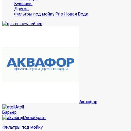
Кувшины
Другое
Фильтры под мойку Prio Новая Вода
Гейзер
Аквафор
Atoll
Барьер
Аквабрайт
Фильтры под мойку