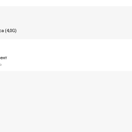
а (4,0G)
ент