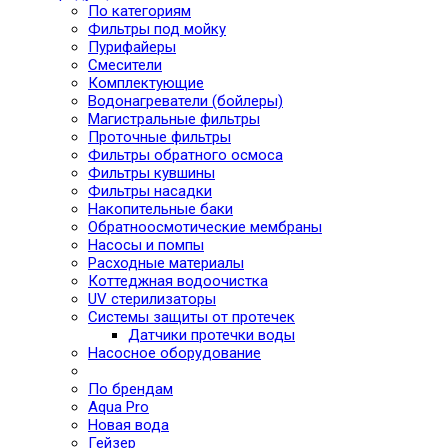
По категориям
Фильтры под мойку
Пурифайеры
Смесители
Комплектующие
Водонагреватели (бойлеры)
Магистральные фильтры
Проточные фильтры
Фильтры обратного осмоса
Фильтры кувшины
Фильтры насадки
Накопительные баки
Обратноосмотические мембраны
Насосы и помпы
Расходные материалы
Коттеджная водоочистка
UV стерилизаторы
Системы защиты от протечек
Датчики протечки воды
Насосное оборудование
По брендам
Aqua Pro
Новая вода
Гейзер