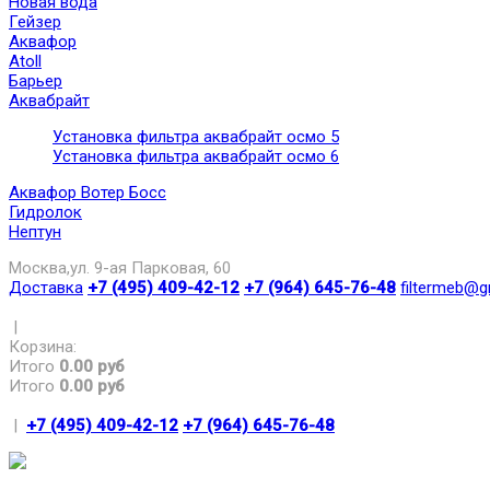
Новая вода
Гейзер
Аквафор
Atoll
Барьер
Аквабрайт
Установка фильтра аквабрайт осмо 5
Установка фильтра аквабрайт осмо 6
Аквафор Вотер Босс
Гидролок
Нептун
Москва,ул. 9-ая Парковая, 60
Доставка
+7 (495) 409-42-12
+7 (964) 645-76-48
filtermeb@g
|
Корзина:
Итого
0.00 руб
Итого
0.00 руб
|
+7 (495) 409-42-12
+7 (964) 645-76-48