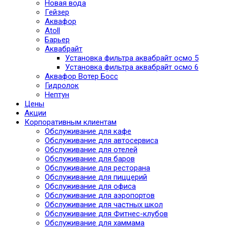
Новая вода
Гейзер
Аквафор
Atoll
Барьер
Аквабрайт
Установка фильтра аквабрайт осмо 5
Установка фильтра аквабрайт осмо 6
Аквафор Вотер Босс
Гидролок
Нептун
Цены
Акции
Корпоративным клиентам
Обслуживание для кафе
Обслуживание для автосервиса
Обслуживание для отелей
Обслуживание для баров
Обслуживание для ресторана
Обслуживание для пиццерий
Обслуживание для офиса
Обслуживание для аэропортов
Обслуживание для частных школ
Обслуживание для Фитнес-клубов
Обслуживание для хаммама