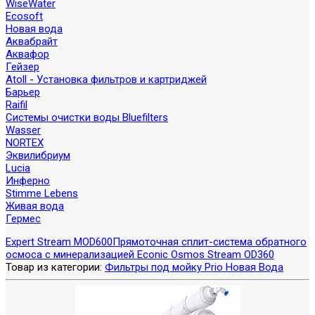
WiseWater
Ecosoft
Новая вода
Аквабрайт
Аквафор
Гейзер
Atoll - Установка фильтров и картриджей
Барьер
Raifil
Системы очистки воды Bluefilters
Wasser
NORTEX
Эквилибриум
Lucia
Инферно
Stimme Lebens
Живая вода
Гермес
Expert Stream MOD600
Прямоточная сплит-система обратного
осмоса с минерализацией Econic Osmos Stream OD360
Товар из категории:
Фильтры под мойку Prio Новая Вода