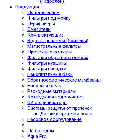
(Гидролок)
Продукция
По категориям
Фильтры под мойку
Пурифайеры
Смесители
Комплектующие
Водонагреватели (бойлеры)
Магистральные фильтры
Проточные фильтры
Фильтры обратного осмоса
Фильтры кувшины
Фильтры насадки
Накопительные баки
Обратноосмотические мембраны
Насосы и помпы
Расходные материалы
Коттеджная водоочистка
UV стерилизаторы
Системы защиты от протечек
Датчики протечки воды
Насосное оборудование
По брендам
Aqua Pro