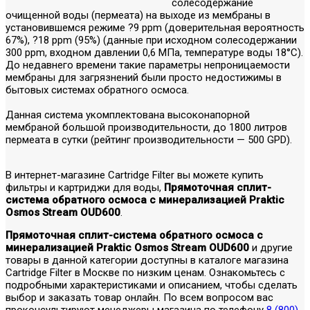
солесодержание
очищенной воды (пермеата) на выходе из мембраны в
установившемся режиме ?9 ppm (доверительная вероятность
67%), ?18 ppm (95%) (данные при исходном солесодержании
300 ppm, входном давлении 0,6 МПа, температуре воды 18°С).
До недавнего времени такие параметры непроницаемости
мембраны для загрязнений были просто недостижимы в
бытовых системах обратного осмоса.
Данная система укомплектована высоконапорной
мембраной большой производительности, до 1800 литров
пермеата в сутки (рейтинг производительности — 500 GPD).
В интернет-магазине Cartridge Filter вы можете купить
фильтры и картриджи для воды,
Прямоточная сплит-
система обратного осмоса с минерализацией Praktic
Osmos Stream OUD600
.
Прямоточная сплит-система обратного осмоса с
минерализацией Praktic Osmos Stream OUD600
и другие
товары в данной категории доступны в каталоге магазина
Cartridge Filter в Москве по низким ценам. Ознакомьтесь с
подробными характеристиками и описанием, чтобы сделать
выбор и заказать товар онлайн. По всем вопросом вас