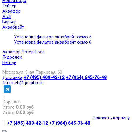
Новая вода
Гейзер
Аквафор
Atoll
Барьер
Аквабрайт
Установка фильтра аквабрайт осмо 5
Установка фильтра аквабрайт осмо 6
Аквафор Вотер Босс
Гидролок
Нептун
Москва,ул. 9-ая Парковая, 60
Доставка
+7 (495) 409-42-12
+7 (964) 645-76-48
filtermeb@gmail.com
|
Корзина:
Итого
0.00 руб
Итого
0.00 руб
Показать корзину
|
+7 (495) 409-42-12
+7 (964) 645-76-48