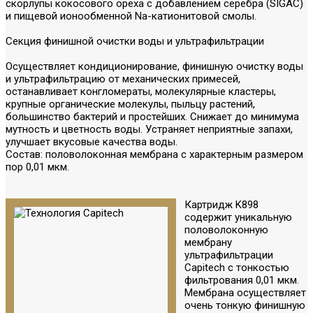
скорлупы кокосового ореха с добавлением серебра (SIGAC)
и пищевой ионообменной Na-катионитовой смолы.
Секция финишной очистки воды и ультрафильтрации
Осуществляет кондиционирование, финишную очистку воды
и ультрафильтрацию от механических примесей,
останавливает конгломераты, молекулярные кластеры,
крупные органические молекулы, пыльцу растений,
большинство бактерий и простейших. Снижает до минимума
мутность и цветность воды. Устраняет неприятные запахи,
улучшает вкусовые качества воды.
Состав
: половолоконная мембрана с характерным размером
пор 0,01 мкм.
Картридж K898
содержит уникальную
половолоконную
мембрану
ультрафильтрации
Capitech с тонкостью
фильтрования 0,01 мкм.
Мембрана осуществляет
очень тонкую финишную