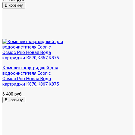
Комплект картриджей для
водоочистителя Econic
Осмос Prio Новая Вода
картриджи К870,К867,К875
6 400 руб