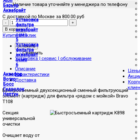
Atoll
Наличие товара уточняйте у менеджера по телефону
Барьер
Аквабрайт
С доставкой по Москве за 800.00 руб
Установка
фильтра
аквабрайт
осмо
Купить в 1 клик
5
Установка
отложить
фильтра
Сравнить
аквабрайт
Установка | сервис | обслуживание
осмо
6
Описание
Цены
Характеристики
Аквафор
Акци
Вотер
Доставка
Корп
Босс
клие
Гидролок
Быстросъемный двухсекционный сменный фильтрующий
Нептун
элемент (картридж) для фильтра «рядом с мойкой» Bravo
T108
Секция
универсальной
очистки
Очищает воду от