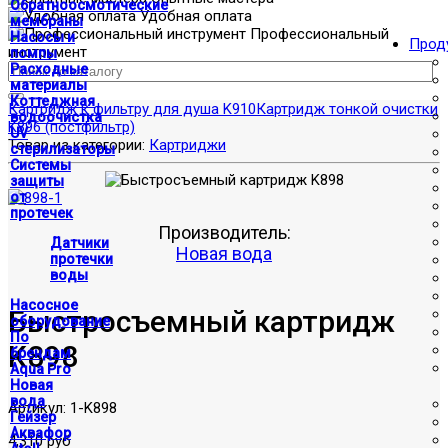
Обратноосмотические
Удобная оплата
мембраны
Профессиональный
Насосы и
Прод
инструмент
помпы
Расходные
материалы
Коттеджная
Картридж к фильтру для душа K910
Картридж тонкой очистки
водоочистка
K896 (постфильтр)
UV
Товар из категории:
Картриджи
стерилизаторы
Системы
защиты
от
протечек
Производитель:
Датчики
Новая вода
протечки
воды
Насосное
Быстросъемный картридж
оборудование
По
K898
брендам
Aqua Pro
Новая
вода
Артикул:
1-K898
Гейзер
Аквафор
4,310 руб