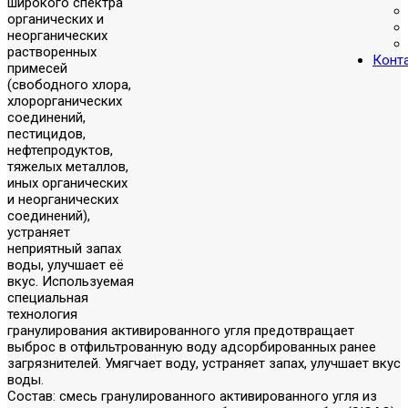
широкого спектра
органических и
неорганических
растворенных
Конт
примесей
(свободного хлора,
хлорорганических
соединений,
пестицидов,
нефтепродуктов,
тяжелых металлов,
иных органических
и неорганических
соединений),
устраняет
неприятный запах
воды, улучшает её
вкус. Используемая
специальная
технология
гранулирования активированного угля предотвращает
выброс в отфильтрованную воду адсорбированных ранее
загрязнителей. Умягчает воду, устраняет запах, улучшает вкус
воды.
Состав
: смесь гранулированного активированного угля из