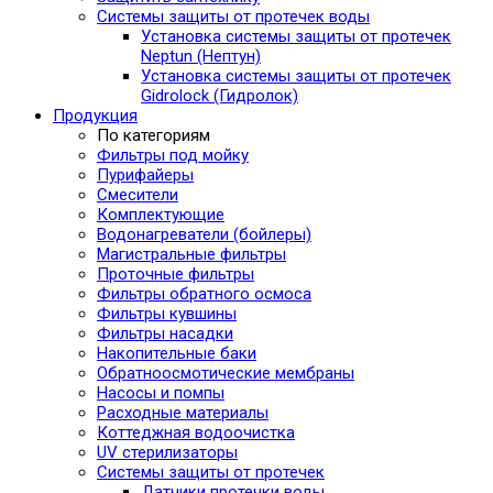
Системы защиты от протечек воды
Установка системы защиты от протечек
Neptun (Нептун)
Установка системы защиты от протечек
Gidrolock (Гидролок)
Продукция
По категориям
Фильтры под мойку
Пурифайеры
Смесители
Комплектующие
Водонагреватели (бойлеры)
Магистральные фильтры
Проточные фильтры
Фильтры обратного осмоса
Фильтры кувшины
Фильтры насадки
Накопительные баки
Обратноосмотические мембраны
Насосы и помпы
Расходные материалы
Коттеджная водоочистка
UV стерилизаторы
Системы защиты от протечек
Датчики протечки воды