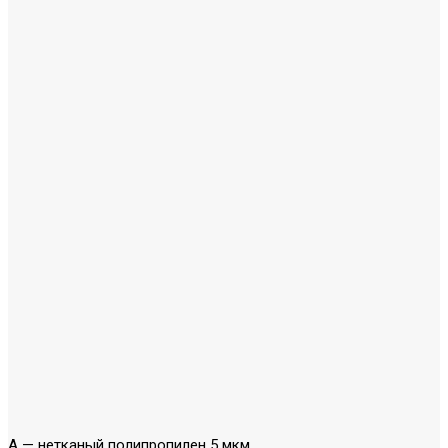
A
— нетканый полипропилен 5 мкм