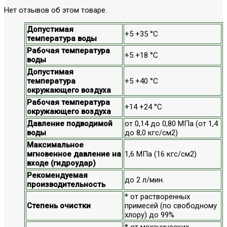
Нет отзывов об этом товаре.
Допустимая
+5 +35 °С
температура воды
Рабочая температура
+5 +18 °С
воды
Допустимая
температура
+5 +40 °С
окружающего воздуха
Рабочая температура
+14 +24 °С
окружающего воздуха
Давление подводимой
от 0,14 до 0,80 МПа (от 1,4
воды
до 8,0 кгс/см2)
Максимальное
мгновенное давление на
1,6 МПа (16 кгс/см2)
входе (гидроудар)
Рекомендуемая
до 2 л/мин.
производительность
* от растворенных
Степень очистки
примесей (по свободному
хлору) до 99%
* от механических