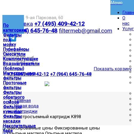
Глав
Москва,ул. 9-ая Парковая, 60
О
Доставка
+7 (495) 409-42-12
нас
По
Услуг
+7 (964) 645-76-48
filtermeb@gmail.com
категориям
Фильтры
под
мойку
|
Пурифайеры
Корзина:
Смесители
Итого
0.00 руб
Комплектующие
Итого
0.00 руб
Водонагреватели
(бойлеры)
Показать корзину
Магистральные
|
+7 (495) 409-42-12
+7 (964) 645-76-48
фильтры
Проточные
фильтры
Фильтры
обратного
Главная
осмоса
Новая вода
Фильтры
Картриджи
кувшины
Фильтры
Быстросъемный картридж K898
насадки
Накопительные
Фиксированные цены
баки
Опытные мастера