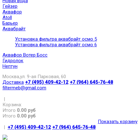
Новая вода
Гейзер
Аквафор
Atoll
Барьер
Аквабрайт
Установка фильтра аквабрайт осмо 5
Установка фильтра аквабрайт осмо 6
Аквафор Вотер Босс
Гидролок
Нептун
Москва,ул. 9-ая Парковая, 60
Доставка
+7 (495) 409-42-12
+7 (964) 645-76-48
filtermeb@gmail.com
|
Корзина:
Итого
0.00 руб
Итого
0.00 руб
Показать корзину
|
+7 (495) 409-42-12
+7 (964) 645-76-48