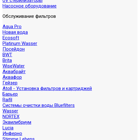
UV стерилизаторы
Насосное оборудование
Обслуживание фильтров
Aqua Pro
Новая вода
Ecosoft
Platinum Wasser
Посейдон
BWT
Brita
WiseWater
Аквабрайт
Аквафор
Гейзер
Atoll - Установка фильтров и картриджей
Барьер
Raifil
Системы очистки воды Bluefilters
Wasser
NORTEX
Эквилибриум
Lucia
Инферно
Stimme Lebens