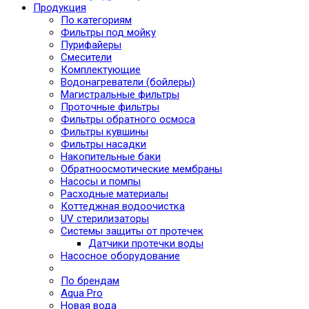
Продукция
По категориям
Фильтры под мойку
Пурифайеры
Смесители
Комплектующие
Водонагреватели (бойлеры)
Магистральные фильтры
Проточные фильтры
Фильтры обратного осмоса
Фильтры кувшины
Фильтры насадки
Накопительные баки
Обратноосмотические мембраны
Насосы и помпы
Расходные материалы
Коттеджная водоочистка
UV стерилизаторы
Системы защиты от протечек
Датчики протечки воды
Насосное оборудование
По брендам
Aqua Pro
Новая вода