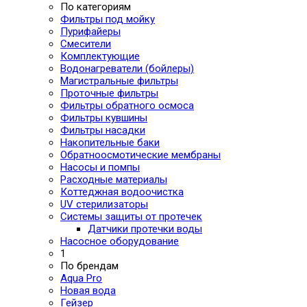
По категориям
Фильтры под мойку
Пурифайеры
Смесители
Комплектующие
Водонагреватели (бойлеры)
Магистральные фильтры
Проточные фильтры
Фильтры обратного осмоса
Фильтры кувшины
Фильтры насадки
Накопительные баки
Обратноосмотические мембраны
Насосы и помпы
Расходные материалы
Коттеджная водоочистка
UV стерилизаторы
Системы защиты от протечек
Датчики протечки воды
Насосное оборудование
1
По брендам
Aqua Pro
Новая вода
Гейзер