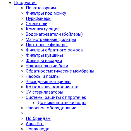
Продукция
По категориям
Фильтры под мойку
Пурифайеры
Смесители
Комплектующие
Водонагреватели (бойлеры)
Магистральные фильтры
Проточные фильтры
Фильтры обратного осмоса
Фильтры кувшины
Фильтры насадки
Накопительные баки
Обратноосмотические мембраны
Насосы и помпы
Расходные материалы
Коттеджная водоочистка
UV стерилизаторы
Системы защиты от протечек
Датчики протечки воды
Насосное оборудование
По брендам
Aqua Pro
Новая вода