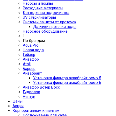
Насосы и помпы
Расходные материалы
Коттеджная водоочистка
UV стерилизаторы
Системы защиты от протечек
Датчики протечки воды
Насосное оборудование
1
По брендам
Aqua Pro
Новая вода
Гейзер
Аквафор
Atoll
Барьер
Аквабрайт
Установка фильтра аквабрайт осмо 5
Установка фильтра аквабрайт осмо 6
Аквафор Вотер Босс
Гидролок
Нептун
Цены
Акции
Корпоративным клиентам
Обслуживание для кафе