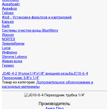
Аквабрайт
Аквафор
Гейзер
Atoll - Установка фильтров и картриджей
Барьер
Raifil
Системы очистки воды Bluefilters
Wasser
NORTEX
Эквилибриум
Lucia
Инферно
Stimme Lebens
Живая вода
Гермес
JG40-4-2 Уголок1/4"х1/8" внешняя резьба
JC10-6-4
Переходник 3/8"х 1/4"
Товар из категории:
Дополнительное оборудование и
расходные материалы
Производитель:
Аква Про