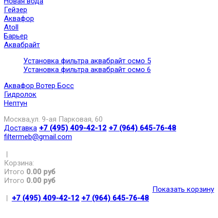
Новая вода
Гейзер
Аквафор
Atoll
Барьер
Аквабрайт
Установка фильтра аквабрайт осмо 5
Установка фильтра аквабрайт осмо 6
Аквафор Вотер Босс
Гидролок
Нептун
Москва,ул. 9-ая Парковая, 60
Доставка
+7 (495) 409-42-12
+7 (964) 645-76-48
filtermeb@gmail.com
|
Корзина:
Итого
0.00 руб
Итого
0.00 руб
Показать корзину
|
+7 (495) 409-42-12
+7 (964) 645-76-48