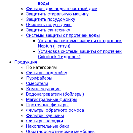
воды
Фильтры для воды в частный дом
Защитить стиральную машину
Защитить посудомойку
Очистить воду в душе
Защитить сантехнику
Системы защиты от протечек воды
Установка системы защиты от протечек
Neptun (Нептун)
Установка системы защиты от протечек
Gidrolock (Гидролок)
Продукция
По категориям
Фильтры под мойку
Пурифайеры
Смесители
Комплектующие
Водонагреватели (бойлеры)
Магистральные фильтры
Проточные фильтры
Фильтры обратного осмоса
Фильтры кувшины
Фильтры насадки
Накопительные баки
Обратноосмотические мембраны