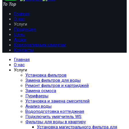
To Top
Главная
О нас
Услуги
Продукция
Цены
Акции
Корпоративным клиентам
Контакты
Главная
О нас
Услуги
Установка фильтров
Замена фильтров для воды
Ремонт фильтров и картриджей
Замена осмоса
Пурифаеры
Установка и замена смесителей
Анализ воды
Водоподготовка коттеджная
Подключить умягчитель WS
Фильтры для воды в квартиру
Установка магистрального фильтра для