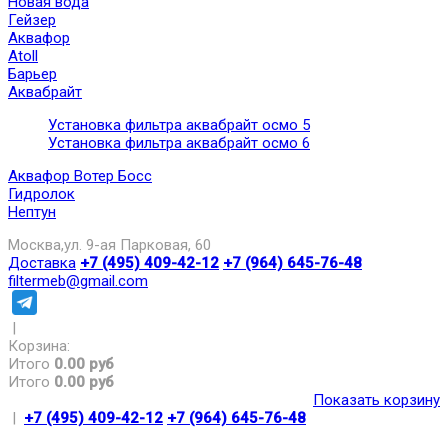
Новая вода
Гейзер
Аквафор
Atoll
Барьер
Аквабрайт
Установка фильтра аквабрайт осмо 5
Установка фильтра аквабрайт осмо 6
Аквафор Вотер Босс
Гидролок
Нептун
Москва,ул. 9-ая Парковая, 60
Доставка
+7 (495) 409-42-12
+7 (964) 645-76-48
filtermeb@gmail.com
|
Корзина:
Итого
0.00 руб
Итого
0.00 руб
Показать корзину
|
+7 (495) 409-42-12
+7 (964) 645-76-48