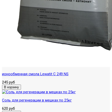
ионообменная смола Lewatit C 249 NS
245 руб
Соль для регенерации в мешках по 25кг
620 руб