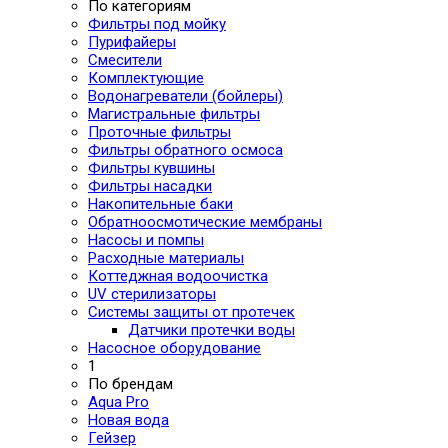
По категориям
Фильтры под мойку
Пурифайеры
Смесители
Комплектующие
Водонагреватели (бойлеры)
Магистральные фильтры
Проточные фильтры
Фильтры обратного осмоса
Фильтры кувшины
Фильтры насадки
Накопительные баки
Обратноосмотические мембраны
Насосы и помпы
Расходные материалы
Коттеджная водоочистка
UV стерилизаторы
Системы защиты от протечек
Датчики протечки воды
Насосное оборудование
1
По брендам
Aqua Pro
Новая вода
Гейзер