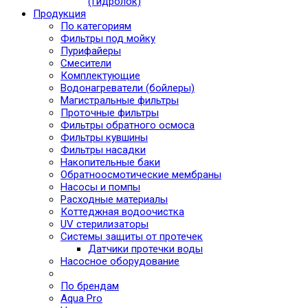
(Гидролок)
Продукция
По категориям
Фильтры под мойку
Пурифайеры
Смесители
Комплектующие
Водонагреватели (бойлеры)
Магистральные фильтры
Проточные фильтры
Фильтры обратного осмоса
Фильтры кувшины
Фильтры насадки
Накопительные баки
Обратноосмотические мембраны
Насосы и помпы
Расходные материалы
Коттеджная водоочистка
UV стерилизаторы
Системы защиты от протечек
Датчики протечки воды
Насосное оборудование
По брендам
Aqua Pro