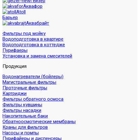
Гейзер
Аквафор
Atoll
Барьер
Аквабрайт
Фильтры под мойку
Водоподготовка в квартире
Водоподготовка в коттедже
Пурифаеры
Установка и замена смесителей
Продукция
Водонагреватели (бойлеры)
Магистральные фильтры
Проточные фильтры
Картриджи
Фильтры обратного осмоса
Фильтры кувшины
Фильтры насадки
Накопительные баки
Обратноосмотические мембраны
Краны для фильтров
Насосы и помпы
Пурифайеры и диспенсеры