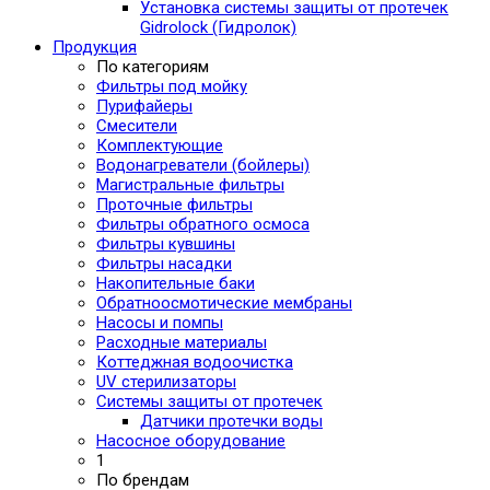
Установка системы защиты от протечек
Gidrolock (Гидролок)
Продукция
По категориям
Фильтры под мойку
Пурифайеры
Смесители
Комплектующие
Водонагреватели (бойлеры)
Магистральные фильтры
Проточные фильтры
Фильтры обратного осмоса
Фильтры кувшины
Фильтры насадки
Накопительные баки
Обратноосмотические мембраны
Насосы и помпы
Расходные материалы
Коттеджная водоочистка
UV стерилизаторы
Системы защиты от протечек
Датчики протечки воды
Насосное оборудование
1
По брендам