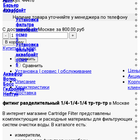
Артикул:
44416
Atoll
Барьер
400 руб
Аквабрайт
Наличие товара уточняйте у менеджера по телефону
Установка
фильтра
С доставкой по Москве за 800.00 руб
аквабрайт
осмо
5
Установка
Купить в 1 клик
фильтра
аквабрайт
отложить
осмо
6
Сравнить
Цены
Установка | сервис | обслуживание
Аквафор
Акци
Вотер
Описание
Корп
Босс
Характеристики
клие
Гидролок
Доставка
Нептун
фитинг разделительный 1/4-1/4-1/4 тр-тр-тр
в Москве
В интернет магазине Cartridge Filter представлены
комплектующие и расходные материалы для фильтрующих
систем очистки воды. В каталоге есть:
измерители,