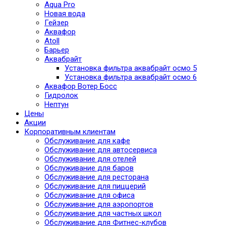
Aqua Pro
Новая вода
Гейзер
Аквафор
Atoll
Барьер
Аквабрайт
Установка фильтра аквабрайт осмо 5
Установка фильтра аквабрайт осмо 6
Аквафор Вотер Босс
Гидролок
Нептун
Цены
Акции
Корпоративным клиентам
Обслуживание для кафе
Обслуживание для автосервиса
Обслуживание для отелей
Обслуживание для баров
Обслуживание для ресторана
Обслуживание для пиццерий
Обслуживание для офиса
Обслуживание для аэропортов
Обслуживание для частных школ
Обслуживание для Фитнес-клубов