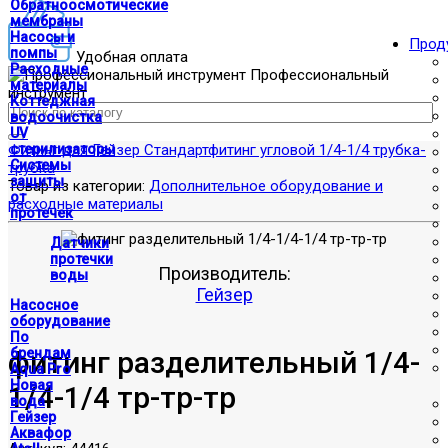
Обратноосмотические
мембраны
Насосы и
Прод
помпы
Удобная оплата
Расходные
Профессиональный
материалы
инструмент
Коттеджная
водоочистка
UV
Фитинг для Гейзер Стандарт
стерилизаторы
фитинг угловой 1/4-1/4 трубка-
Системы
трубка
защиты
Товар из категории:
Дополнительное оборудование и
от
расходные материалы
протечек
Датчики
протечки
Производитель:
воды
Гейзер
Насосное
оборудование
По
фитинг разделительный 1/4-
брендам
Aqua Pro
Новая
1/4-1/4 тр-тр-тр
вода
Гейзер
Аквафор