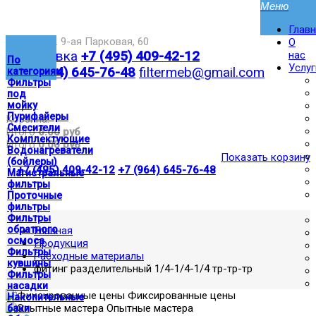
Глав
Москва,ул. 9-ая Парковая, 60
О
Доставка
+7 (495) 409-42-12
нас
По
Услуг
+7 (964) 645-76-48
filtermeb@gmail.com
категориям
Фильтры
под
|
мойку
Пурифайеры
Корзина:
Смесители
Итого
0.00 руб
Комплектующие
Итого
0.00 руб
Водонагреватели
Показать корзину
(бойлеры)
|
+7 (495) 409-42-12
+7 (964) 645-76-48
Магистральные
фильтры
Проточные
фильтры
Фильтры
обратного
Главная
осмоса
Продукция
Фильтры
Расходные материалы
кувшины
фитинг разделительный 1/4-1/4-1/4 тр-тр-тр
Фильтры
насадки
Фиксированные цены
Накопительные
Опытные мастера
баки