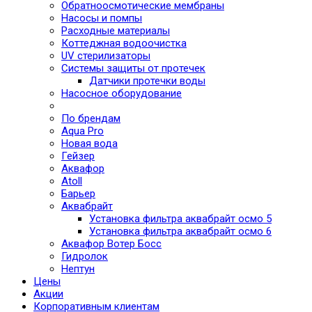
Обратноосмотические мембраны
Насосы и помпы
Расходные материалы
Коттеджная водоочистка
UV стерилизаторы
Системы защиты от протечек
Датчики протечки воды
Насосное оборудование
По брендам
Aqua Pro
Новая вода
Гейзер
Аквафор
Atoll
Барьер
Аквабрайт
Установка фильтра аквабрайт осмо 5
Установка фильтра аквабрайт осмо 6
Аквафор Вотер Босс
Гидролок
Нептун
Цены
Акции
Корпоративным клиентам