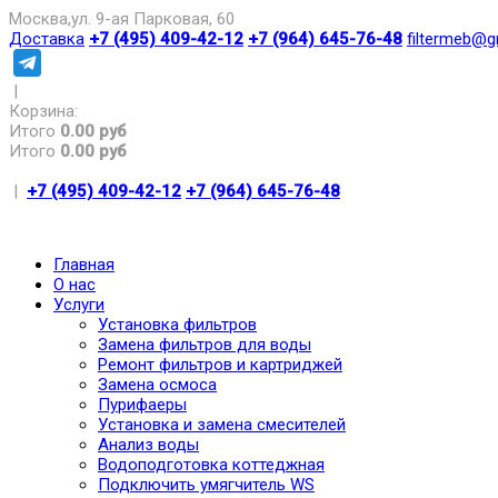
Москва,ул. 9-ая Парковая, 60
Доставка
+7 (495) 409-42-12
+7 (964) 645-76-48
filtermeb@g
|
Корзина:
Итого
0.00 руб
Итого
0.00 руб
|
+7 (495) 409-42-12
+7 (964) 645-76-48
Главная
О нас
Услуги
Установка фильтров
Замена фильтров для воды
Ремонт фильтров и картриджей
Замена осмоса
Пурифаеры
Установка и замена смесителей
Анализ воды
Водоподготовка коттеджная
Подключить умягчитель WS