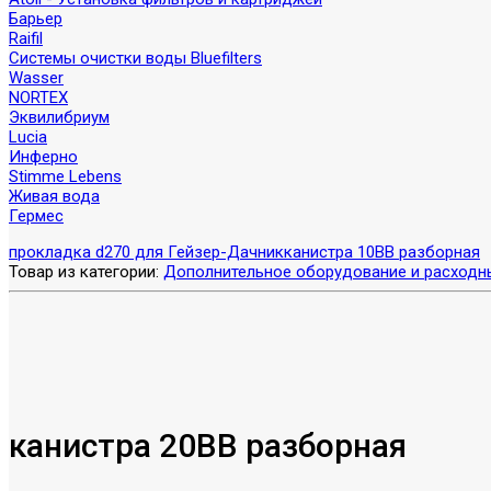
Барьер
Raifil
Системы очистки воды Bluefilters
Wasser
NORTEX
Эквилибриум
Lucia
Инферно
Stimme Lebens
Живая вода
Гермес
прокладка d270 для Гейзер-Дачник
канистра 10BB разборная
Товар из категории:
Дополнительное оборудование и расходн
канистра 20BB разборная