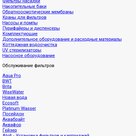
Фильтры насадки
Накопительные баки
Обратноосмотические мембраны
Краны для фильтров
Насосы и помпы
Пурифайеры и диспенсеры
Комплектующие
Дополнительное оборудование и расходные материалы
Коттеджная водоочистка
UV стерилизаторы
Насосное оборудование
Обслуживание фильтров
Aqua Pro
BWT
Brita
WiseWater
Новая вода
Ecosoft
Platinum Wasser
Посейдон
Аквабрайт
Аквафор
Гейзер
Atoll - Установка фильтров и картриджей