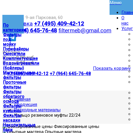
Глав
Москва,ул. 9-ая Парковая, 60
О
Доставка
+7 (495) 409-42-12
нас
По
Услуг
+7 (964) 645-76-48
filtermeb@gmail.com
категориям
Фильтры
под
мойку
|
Пурифайеры
Корзина:
Смесители
Итого
0.00 руб
Комплектующие
Итого
0.00 руб
Водонагреватели
(бойлеры)
Показать корзину
Магистральные
|
+7 (495) 409-42-12
+7 (964) 645-76-48
фильтры
Проточные
фильтры
Фильтры
обратного
Главная
осмоса
Продукция
Фильтры
Расходные материалы
кувшины
Кольцо резиновое муфты 22/24
Фильтры
насадки
Накопительные
Фиксированные цены
баки
Опытные мастера