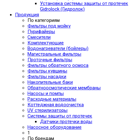
Установка системы защиты от протечек
Gidrolock (Гидролок)
Продукция
По категориям
Фильтры под мойку
Пурифайеры
Смесители
Комплектующие
Водонагреватели (бойлеры)
Магистральные фильтры
Проточные фильтры
Фильтры обратного осмоса
Фильтры кувшины
Фильтры насадки
Накопительные баки
Обратноосмотические мембраны
Насосы и помпы
Расходные материалы
Коттеджная водоочистка
UV стерилизаторы
Системы защиты от протечек
Датчики протечки воды
Насосное оборудование
1
По брендам