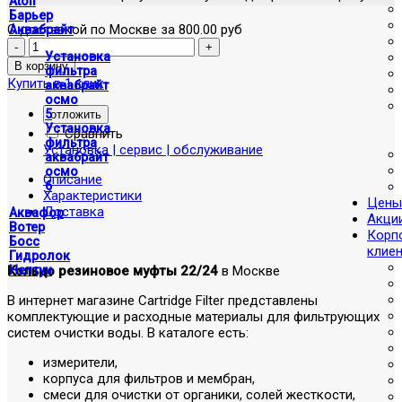
Atoll
Барьер
С доставкой по Москве за 800.00 руб
Аквабрайт
Установка
фильтра
Купить в 1 клик
аквабрайт
осмо
5
отложить
Установка
Сравнить
фильтра
Установка | сервис | обслуживание
аквабрайт
осмо
Описание
6
Характеристики
Цены
Доставка
Аквафор
Акци
Вотер
Корп
Босс
клие
Гидролок
Кольцо резиновое муфты 22/24
в Москве
Нептун
В интернет магазине Cartridge Filter представлены
комплектующие и расходные материалы для фильтрующих
систем очистки воды. В каталоге есть:
измерители,
корпуса для фильтров и мембран,
смеси для очистки от органики, солей жесткости,