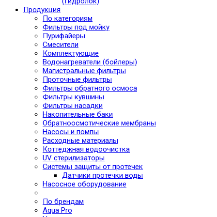
(Гидролок)
Продукция
По категориям
Фильтры под мойку
Пурифайеры
Смесители
Комплектующие
Водонагреватели (бойлеры)
Магистральные фильтры
Проточные фильтры
Фильтры обратного осмоса
Фильтры кувшины
Фильтры насадки
Накопительные баки
Обратноосмотические мембраны
Насосы и помпы
Расходные материалы
Коттеджная водоочистка
UV стерилизаторы
Системы защиты от протечек
Датчики протечки воды
Насосное оборудование
По брендам
Aqua Pro