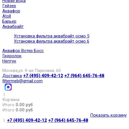
Новая вода
Гейзер
Аквафор
Atoll
Барьер
Аквабрайт
Установка фильтра аквабрайт осмо 5
Установка фильтра аквабрайт осмо 6
Аквафор Вотер Босс
Гидролок
Нептун
Москва,ул. 9-ая Парковая, 60
Доставка
+7 (495) 409-42-12
+7 (964) 645-76-48
filtermeb@gmail.com
|
Корзина:
Итого
0.00 руб
Итого
0.00 руб
Показать корзину
|
+7 (495) 409-42-12
+7 (964) 645-76-48