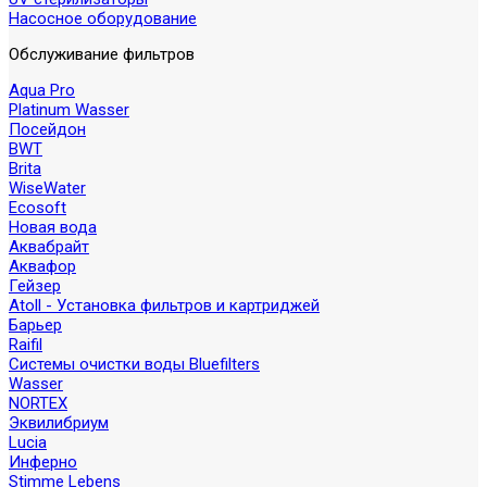
Насосное оборудование
Обслуживание фильтров
Aqua Pro
Platinum Wasser
Посейдон
BWT
Brita
WiseWater
Ecosoft
Новая вода
Аквабрайт
Аквафор
Гейзер
Atoll - Установка фильтров и картриджей
Барьер
Raifil
Системы очистки воды Bluefilters
Wasser
NORTEX
Эквилибриум
Lucia
Инферно
Stimme Lebens