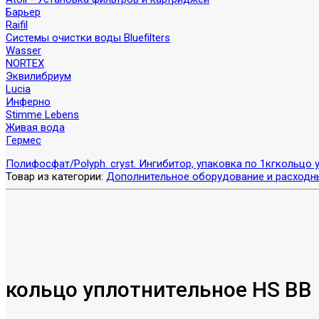
Барьер
Raifil
Системы очистки воды Bluefilters
Wasser
NORTEX
Эквилибриум
Lucia
Инферно
Stimme Lebens
Живая вода
Гермес
Полифосфат/Polyph. cryst. Ингибитор, упаковка по 1кг
кольцо 
Товар из категории:
Дополнительное оборудование и расходн
кольцо уплотнительное HS BB