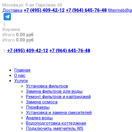
Москва,ул. 9-ая Парковая, 60
Доставка
+7 (495) 409-42-12
+7 (964) 645-76-48
filtermeb@g
|
Корзина:
Итого
0.00 руб
Итого
0.00 руб
|
+7 (495) 409-42-12
+7 (964) 645-76-48
Главная
О нас
Услуги
Установка фильтров
Замена фильтров для воды
Ремонт фильтров и картриджей
Замена осмоса
Пурифаеры
Установка и замена смесителей
Анализ воды
Водоподготовка коттеджная
Подключить умягчитель WS