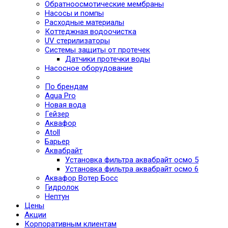
Обратноосмотические мембраны
Насосы и помпы
Расходные материалы
Коттеджная водоочистка
UV стерилизаторы
Системы защиты от протечек
Датчики протечки воды
Насосное оборудование
По брендам
Aqua Pro
Новая вода
Гейзер
Аквафор
Atoll
Барьер
Аквабрайт
Установка фильтра аквабрайт осмо 5
Установка фильтра аквабрайт осмо 6
Аквафор Вотер Босс
Гидролок
Нептун
Цены
Акции
Корпоративным клиентам