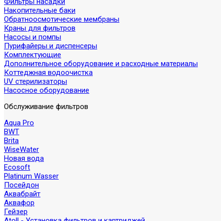
Фильтры насадки
Накопительные баки
Обратноосмотические мембраны
Краны для фильтров
Насосы и помпы
Пурифайеры и диспенсеры
Комплектующие
Дополнительное оборудование и расходные материалы
Коттеджная водоочистка
UV стерилизаторы
Насосное оборудование
Обслуживание фильтров
Aqua Pro
BWT
Brita
WiseWater
Новая вода
Ecosoft
Platinum Wasser
Посейдон
Аквабрайт
Аквафор
Гейзер
Atoll - Установка фильтров и картриджей