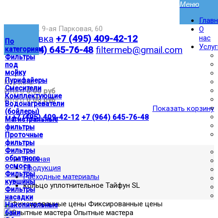
Глав
Москва,ул. 9-ая Парковая, 60
О
Доставка
+7 (495) 409-42-12
нас
По
Услуг
+7 (964) 645-76-48
filtermeb@gmail.com
категориям
Фильтры
под
|
мойку
Пурифайеры
Корзина:
Смесители
Итого
0.00 руб
Комплектующие
Итого
0.00 руб
Водонагреватели
Показать корзину
(бойлеры)
|
+7 (495) 409-42-12
+7 (964) 645-76-48
Магистральные
фильтры
Проточные
фильтры
Фильтры
обратного
Главная
осмоса
Продукция
Фильтры
Расходные материалы
кувшины
кольцо уплотнительное Тайфун SL
Фильтры
насадки
Фиксированные цены
Накопительные
Опытные мастера
баки