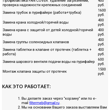
Профилактика FAN COVER. Удаление загрязнений,
400
проверка надежности крепежных соединений
руб.
1600
Замена трубок в пурифайере (работа+трубка)
руб.
400
Замена крана холодной/горячей воды
руб.
Замена крана с защитой от детей холодной/горячей
400
воды
руб.
400
Замена группы соленоидных клапанов
руб.
Замена таблетки в клапане от протечек (таблетка +
400
работа)
руб.
600
Замена шарового вентиля подачи воды на пурифайер
руб.
1500
Монтаж клапана защиты от протечек
руб.
КАК ЭТО РАБОТАЕТ:
Вы делаете заказ через "корзину" или по е-
mail
filtermeb@gmail.ru
.
Мы на основании Вашего заказа выставляем Вам