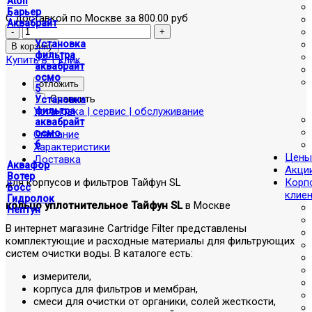
Atoll
Барьер
С доставкой по Москве за 800.00 руб
Аквабрайт
Установка
фильтра
Купить в 1 клик
аквабрайт
осмо
отложить
5
Сравнить
Установка
Установка | сервис | обслуживание
фильтра
аквабрайт
осмо
Описание
6
Характеристики
Цены
Доставка
Аквафор
Акци
Вотер
для корпусов и фильтров Тайфун SL
Корп
Босс
клие
Гидролок
кольцо уплотнительное Тайфун SL
в Москве
Нептун
В интернет магазине Cartridge Filter представлены
комплектующие и расходные материалы для фильтрующих
систем очистки воды. В каталоге есть:
измерители,
корпуса для фильтров и мембран,
смеси для очистки от органики, солей жесткости,