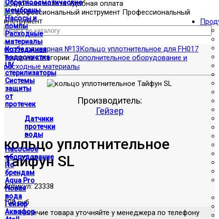
Обратноосмотические
Удобная оплата
мембраны
Профессиональный
Насосы и
инструмент
Прод
помпы
Расходные
материалы
скоба одинарная №13
Кольцо уплотнительное для FH017
Коттеджная
Товар из категории:
водоочистка
Дополнительное оборудование и
UV
расходные материалы
стерилизаторы
Системы
защиты
от
Производитель:
протечек
Гейзер
Датчики
протечки
воды
кольцо уплотнительное
Насосное
Тайфун SL
оборудование
По
брендам
Aqua Pro
Артикул:
23338
Новая
вода
100 руб
Гейзер
Аквафор
Наличие товара уточняйте у менеджера по телефону