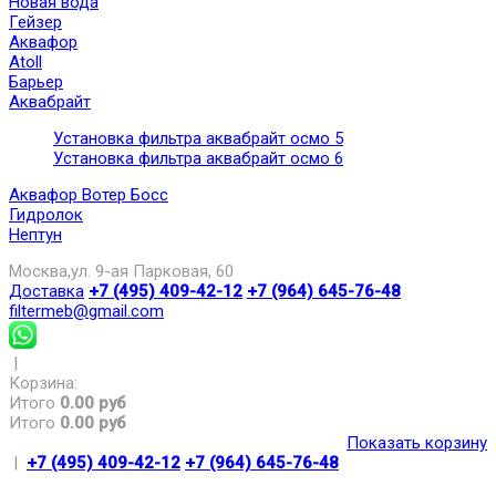
Новая вода
Гейзер
Аквафор
Atoll
Барьер
Аквабрайт
Установка фильтра аквабрайт осмо 5
Установка фильтра аквабрайт осмо 6
Аквафор Вотер Босс
Гидролок
Нептун
Москва,ул. 9-ая Парковая, 60
Доставка
+7 (495) 409-42-12
+7 (964) 645-76-48
filtermeb@gmail.com
|
Корзина:
Итого
0.00 руб
Итого
0.00 руб
Показать корзину
|
+7 (495) 409-42-12
+7 (964) 645-76-48