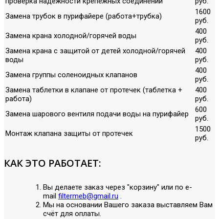
проверка надежности крепежных соединений
руб.
1600
Замена трубок в пурифайере (работа+трубка)
руб.
400
Замена крана холодной/горячей воды
руб.
Замена крана с защитой от детей холодной/горячей
400
воды
руб.
400
Замена группы соленоидных клапанов
руб.
Замена таблетки в клапане от протечек (таблетка +
400
работа)
руб.
600
Замена шарового вентиля подачи воды на пурифайер
руб.
1500
Монтаж клапана защиты от протечек
руб.
КАК ЭТО РАБОТАЕТ:
Вы делаете заказ через "корзину" или по е-
mail
filtermeb@gmail.ru
.
Мы на основании Вашего заказа выставляем Вам
счёт для оплаты.