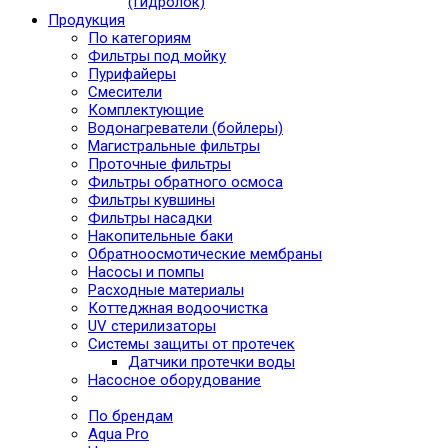
(Гидролок)
Продукция
По категориям
Фильтры под мойку
Пурифайеры
Смесители
Комплектующие
Водонагреватели (бойлеры)
Магистральные фильтры
Проточные фильтры
Фильтры обратного осмоса
Фильтры кувшины
Фильтры насадки
Накопительные баки
Обратноосмотические мембраны
Насосы и помпы
Расходные материалы
Коттеджная водоочистка
UV стерилизаторы
Системы защиты от протечек
Датчики протечки воды
Насосное оборудование
По брендам
Aqua Pro