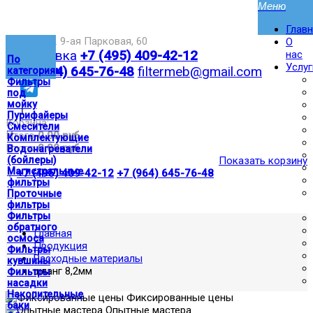
Глав
Москва,ул. 9-ая Парковая, 60
О
Доставка
+7 (495) 409-42-12
нас
По
Услуг
+7 (964) 645-76-48
filtermeb@gmail.com
категориям
Фильтры
под
мойку
|
Пурифайеры
Корзина:
Смесители
Итого
0.00 руб
Комплектующие
Итого
0.00 руб
Водонагреватели
(бойлеры)
Показать корзину
Магистральные
|
+7 (495) 409-42-12
+7 (964) 645-76-48
фильтры
Проточные
фильтры
Фильтры
обратного
Главная
осмоса
Продукция
Фильтры
Расходные материалы
кувшины
шланг 8,2мм
Фильтры
насадки
Накопительные
Фиксированные цены
баки
Опытные мастера