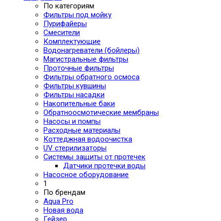
По категориям
Фильтры под мойку
Пурифайеры
Смесители
Комплектующие
Водонагреватели (бойлеры)
Магистральные фильтры
Проточные фильтры
Фильтры обратного осмоса
Фильтры кувшины
Фильтры насадки
Накопительные баки
Обратноосмотические мембраны
Насосы и помпы
Расходные материалы
Коттеджная водоочистка
UV стерилизаторы
Системы защиты от протечек
Датчики протечки воды
Насосное оборудование
1
По брендам
Aqua Pro
Новая вода
Гейзер