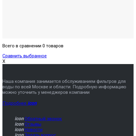
Всего в сравнении 0 товаров
Сравнить выбранное
X
Наша компания занимается обслуживанием фильтров для
воды по всей Москве и области. Подробную информацию
можно уточнить у менеджеров компании
Подробнее
icon
icon
Обратный звонок
icon
Отзывы
icon
Новости
icon
Задать вопрос