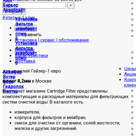
Atoll
Барьер
Аквабрайт
Купить в 1 клик
Установка
фильтра
отложить
аквабрайт
осмо
Сравнить
5
Установка | сервис | обслуживание
Установка
фильтра
Описание
аквабрайт
Характеристики
осмо
Доставка
6
Цены
для моделей Гейзер-1 евро
Аквафор
Акци
Вотер
Корп
шланг 8,2мм
в Москве
Босс
клие
Гидролок
В интернет магазине Cartridge Filter представлены
Нептун
комплектующие и расходные материалы для фильтрующих
систем очистки воды. В каталоге есть:
измерители,
корпуса для фильтров и мембран,
смеси для очистки от органики, солей жесткости,
железа и других загрязнений.