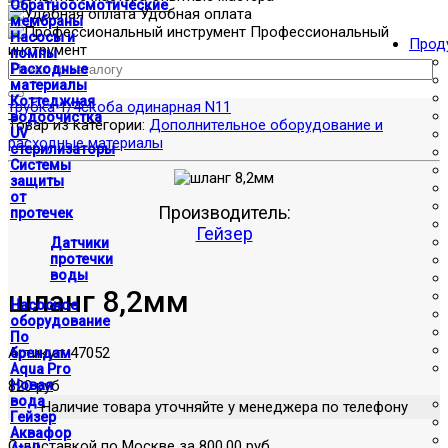
Обратноосмотические
Удобная оплата
мембраны
Профессиональный
Насосы и
Прод
инструмент
помпы
Расходные
материалы
Коттеджная
трубка 1/4
скоба одинарная N11
водоочистка
Товар из категории:
Дополнительное оборудование и
UV
расходные материалы
стерилизаторы
Системы
защиты
от
Производитель:
протечек
Гейзер
Датчики
протечки
воды
шланг 8,2мм
Насосное
оборудование
По
Артикул:
47052
брендам
Aqua Pro
820 руб
Новая
вода
Наличие товара уточняйте у менеджера по телефону
Гейзер
Аквафор
С доставкой по Москве за 800.00 руб