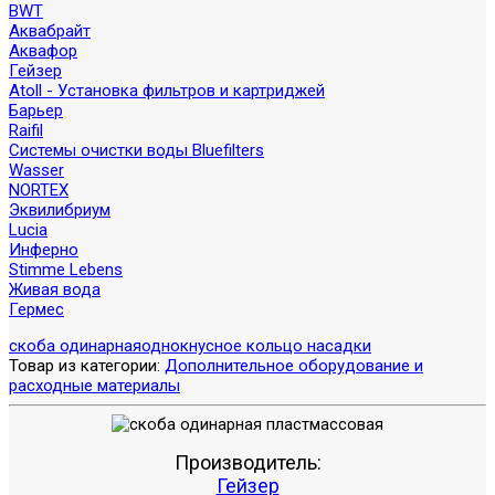
BWT
Аквабрайт
Аквафор
Гейзер
Atoll - Установка фильтров и картриджей
Барьер
Raifil
Системы очистки воды Bluefilters
Wasser
NORTEX
Эквилибриум
Lucia
Инферно
Stimme Lebens
Живая вода
Гермес
скоба одинарная
однокнусное кольцо насадки
Товар из категории:
Дополнительное оборудование и
расходные материалы
Производитель:
Гейзер