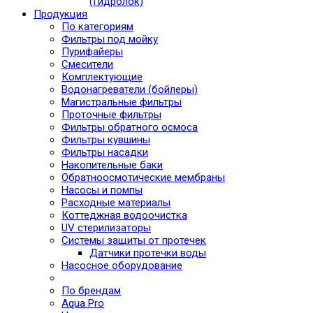
(Гидролок)
Продукция
По категориям
Фильтры под мойку
Пурифайеры
Смесители
Комплектующие
Водонагреватели (бойлеры)
Магистральные фильтры
Проточные фильтры
Фильтры обратного осмоса
Фильтры кувшины
Фильтры насадки
Накопительные баки
Обратноосмотические мембраны
Насосы и помпы
Расходные материалы
Коттеджная водоочистка
UV стерилизаторы
Системы защиты от протечек
Датчики протечки воды
Насосное оборудование
По брендам
Aqua Pro