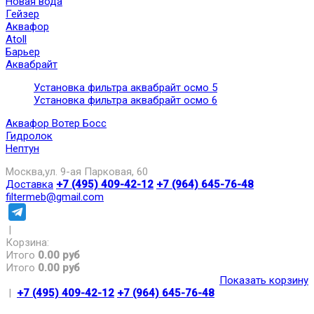
Новая вода
Гейзер
Аквафор
Atoll
Барьер
Аквабрайт
Установка фильтра аквабрайт осмо 5
Установка фильтра аквабрайт осмо 6
Аквафор Вотер Босс
Гидролок
Нептун
Москва,ул. 9-ая Парковая, 60
Доставка
+7 (495) 409-42-12
+7 (964) 645-76-48
filtermeb@gmail.com
|
Корзина:
Итого
0.00 руб
Итого
0.00 руб
Показать корзину
|
+7 (495) 409-42-12
+7 (964) 645-76-48