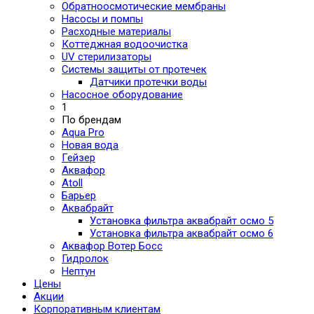
Обратноосмотические мембраны
Насосы и помпы
Расходные материалы
Коттеджная водоочистка
UV стерилизаторы
Системы защиты от протечек
Датчики протечки воды
Насосное оборудование
1
По брендам
Aqua Pro
Новая вода
Гейзер
Аквафор
Atoll
Барьер
Аквабрайт
Установка фильтра аквабрайт осмо 5
Установка фильтра аквабрайт осмо 6
Аквафор Вотер Босс
Гидролок
Нептун
Цены
Акции
Корпоративным клиентам