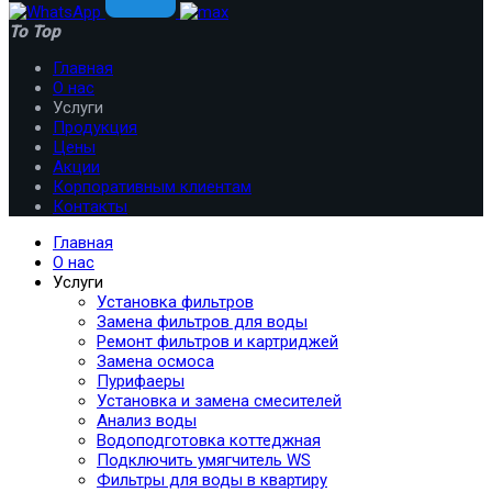
To Top
Главная
О нас
Услуги
Продукция
Цены
Акции
Корпоративным клиентам
Контакты
Главная
О нас
Услуги
Установка фильтров
Замена фильтров для воды
Ремонт фильтров и картриджей
Замена осмоса
Пурифаеры
Установка и замена смесителей
Анализ воды
Водоподготовка коттеджная
Подключить умягчитель WS
Фильтры для воды в квартиру