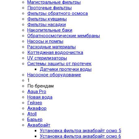
Магистральные фильтры
Проточные фильтры
Фильтры обратного осмоса
Фильтры кувшины
Фильтры насадки
Накопительные баки
Обратноосмотические мембраны
Насосы и помпы
Расходные материалы
Коттеджная водоочистка
UV стерилизаторы
Системы защиты от протечек
Датчики протечки воды
Насосное оборудование
1
По брендам
Aqua Pro
Новая вода
Гейзер
Аквафор
Atoll
Барьер
Аквабрайт
Установка фильтра аквабрайт осмо 5
Установка фильтра аквабрайт осмо 6