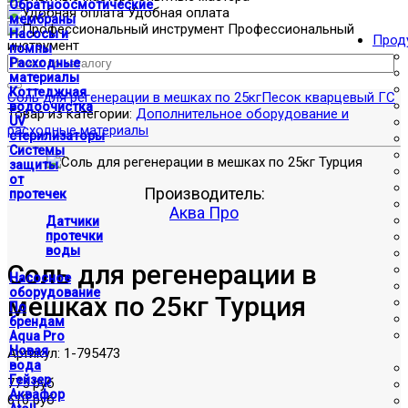
Обратноосмотические
Удобная оплата
мембраны
Профессиональный
Насосы и
Прод
инструмент
помпы
Расходные
материалы
Коттеджная
Соль для регенерации в мешках по 25кг
Песок кварцевый ГС
водоочистка
Товар из категории:
Дополнительное оборудование и
UV
расходные материалы
стерилизаторы
Системы
защиты
от
Производитель:
протечек
Аква Про
Датчики
протечки
воды
Соль для регенерации в
Насосное
оборудование
мешках по 25кг Турция
По
брендам
Aqua Pro
Новая
Артикул:
1-795473
вода
Гейзер
775 руб
Аквафор
610 руб