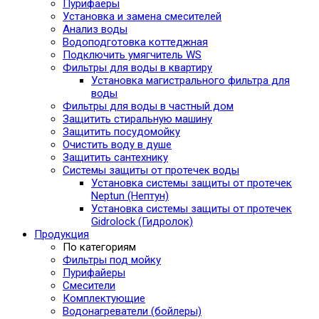
Пурифаеры
Установка и замена смесителей
Анализ воды
Водоподготовка коттеджная
Подключить умягчитель WS
Фильтры для воды в квартиру
Установка магистрального фильтра для
воды
Фильтры для воды в частный дом
Защитить стиральную машину
Защитить посудомойку
Очистить воду в душе
Защитить сантехнику
Системы защиты от протечек воды
Установка системы защиты от протечек
Neptun (Нептун)
Установка системы защиты от протечек
Gidrolock (Гидролок)
Продукция
По категориям
Фильтры под мойку
Пурифайеры
Смесители
Комплектующие
Водонагреватели (бойлеры)