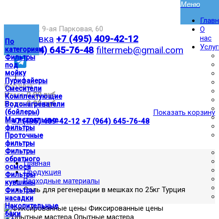
Глав
Москва,ул. 9-ая Парковая, 60
О
Доставка
+7 (495) 409-42-12
нас
По
Услуг
+7 (964) 645-76-48
filtermeb@gmail.com
категориям
Фильтры
под
мойку
|
Пурифайеры
Корзина:
Смесители
Итого
0.00 руб
Комплектующие
Итого
0.00 руб
Водонагреватели
(бойлеры)
Показать корзину
Магистральные
|
+7 (495) 409-42-12
+7 (964) 645-76-48
фильтры
Проточные
фильтры
Фильтры
обратного
Главная
осмоса
Продукция
Фильтры
Расходные материалы
кувшины
Соль для регенерации в мешках по 25кг Турция
Фильтры
насадки
Накопительные
Фиксированные цены
баки
Опытные мастера