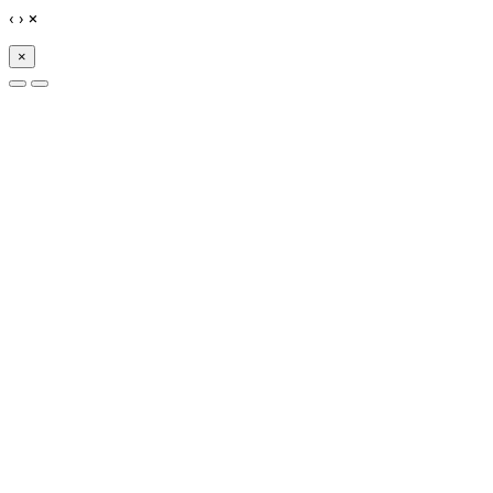
‹
›
×
×