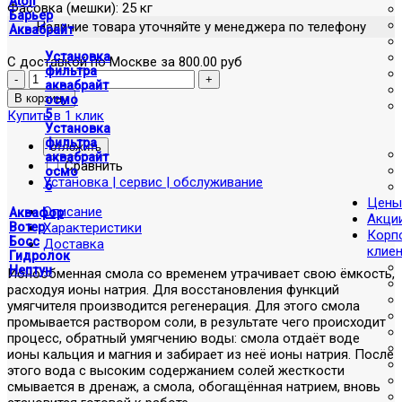
Atoll
Фасовка (мешки): 25 кг
Барьер
Наличие товара уточняйте у менеджера по телефону
Аквабрайт
Установка
С доставкой по Москве за 800.00 руб
фильтра
аквабрайт
осмо
5
Купить в 1 клик
Установка
фильтра
отложить
аквабрайт
Сравнить
осмо
Установка | сервис | обслуживание
6
Цены
Описание
Аквафор
Акци
Характеристики
Вотер
Корп
Босс
Доставка
клие
Гидролок
Нептун
Ионообменная смола со временем утрачивает свою ёмкость,
расходуя ионы натрия. Для восстановления функций
умягчителя производится регенерация. Для этого смола
промывается раствором соли, в результате чего происходит
процесс, обратный умягчению воды: смола отдаёт воде
ионы кальция и магния и забирает из неё ионы натрия. После
этого вода с высоким содержанием солей жесткости
смывается в дренаж, а смола, обогащённая натрием, вновь