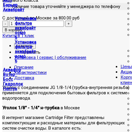
пищевого класса.
Atoll
Барьер
Наличие товара уточняйте у менеджера по телефону
Аквабрайт
С доставкой по Москве за 800.00 руб
Установка
фильтра
аквабрайт
осмо
Купить в 1 клик
5
Установка
отложить
фильтра
аквабрайт
Сравнить
осмо
Установка | сервис | обслуживание
6
Цены
Описание
Аквафор
Акци
Характеристики
Вотер
Корп
Доставка
Босс
клие
Гидролок
Уголок с соединением JG 1/8-1/4 (трубка-внутренняя резьба)
Нептун
применяется для подключения бытовых фильтров к системе
водопровода.
Уголок 1/8" - 1/4" н-трубка
в Москве
В интернет магазине Cartridge Filter представлены
комплектующие и расходные материалы для фильтрующих
систем очистки воды. В каталоге есть: