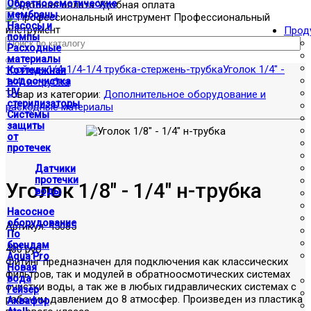
Обратноосмотические
Удобная оплата
мембраны
Профессиональный
Насосы и
инструмент
Прод
помпы
Расходные
материалы
тройник 1/4-1/4-1/4 трубка-стержень-трубка
Уголок 1/4" -
Коттеджная
1/4" н-трубка
водоочистка
UV
Товар из категории:
Дополнительное оборудование и
стерилизаторы
расходные материалы
Системы
защиты
от
протечек
Датчики
протечки
Уголок 1/8" - 1/4" н-трубка
воды
Насосное
оборудование
Артикул:
45085
По
брендам
400 руб
Aqua Pro
Фитинг предназначен для подключения как классических
Новая
фильтров, так и модулей в обратноосмотических системах
вода
очистки воды, а так же в любых гидравлических системах с
Гейзер
рабочим давлением до 8 атмосфер. Произведен из пластика
Аквафор