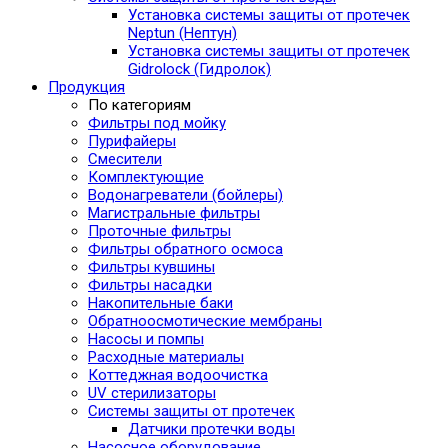
Установка системы защиты от протечек
Neptun (Нептун)
Установка системы защиты от протечек
Gidrolock (Гидролок)
Продукция
По категориям
Фильтры под мойку
Пурифайеры
Смесители
Комплектующие
Водонагреватели (бойлеры)
Магистральные фильтры
Проточные фильтры
Фильтры обратного осмоса
Фильтры кувшины
Фильтры насадки
Накопительные баки
Обратноосмотические мембраны
Насосы и помпы
Расходные материалы
Коттеджная водоочистка
UV стерилизаторы
Системы защиты от протечек
Датчики протечки воды
Насосное оборудование