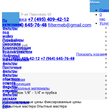
Глав
Москва,ул. 9-ая Парковая, 60
О
Доставка
+7 (495) 409-42-12
нас
По
Услуг
+7 (964) 645-76-48
filtermeb@gmail.com
категориям
Фильтры
под
|
мойку
Пурифайеры
Корзина:
Смесители
Итого
0.00 руб
Комплектующие
Итого
0.00 руб
Водонагреватели
Показать корзину
(бойлеры)
|
+7 (495) 409-42-12
+7 (964) 645-76-48
Магистральные
фильтры
Проточные
фильтры
Фильтры
обратного
Главная
осмоса
Продукция
Фильтры
Расходные материалы
кувшины
Уголок 1/8" - 1/4" н-трубка
Фильтры
насадки
Фиксированные цены
Накопительные
Опытные мастера
баки