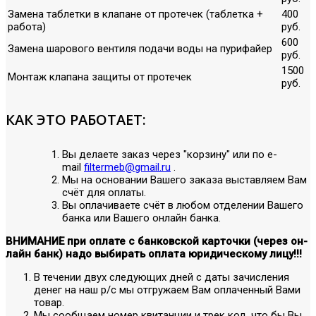
Замена таблетки в клапане от протечек (таблетка +
400
работа)
руб.
600
Замена шарового вентиля подачи воды на пурифайер
руб.
1500
Монтаж клапана защиты от протечек
руб.
КАК ЭТО РАБОТАЕТ:
Вы делаете заказ через "корзину" или по е-
mail
filtermeb@gmail.ru
.
Мы на основании Вашего заказа выставляем Вам
счёт для оплаты.
Вы оплачиваете счёт в любом отделении Вашего
банка или Вашего онлайн банка.
ВНИМАНИЕ при оплате с банковской карточки (через он-
лайн банк) надо выбирать оплата юридическому лицу!!!
В течении двух следующих дней с даты зачисления
денег на наш р/с мы отгружаем Вам оплаченный Вами
товар.
Мы сообщаем номер квитанции и трек код, что бы Вы