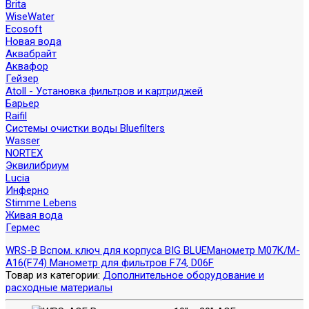
Brita
WiseWater
Ecosoft
Новая вода
Аквабрайт
Аквафор
Гейзер
Atoll - Установка фильтров и картриджей
Барьер
Raifil
Системы очистки воды Bluefilters
Wasser
NORTEX
Эквилибриум
Lucia
Инферно
Stimme Lebens
Живая вода
Гермес
WRS-B Вспом. ключ для корпуса BIG BLUE
Манометр M07K/M-
A16(F74) Манометр для фильтров F74, D06F
Товар из категории:
Дополнительное оборудование и
расходные материалы