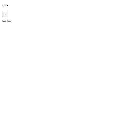
‹
›
×
×