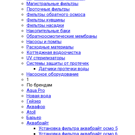
Магистральные фильтры
Проточные фильтры
Фильтры обратного осмоса
Фильтры кувшины
Фильтры насадки
Накопительные баки
Обратноосмотические мембраны
Насосы и помпы
Расходные материалы
Коттеджная водоочистка
UV стерилизаторы
Системы защиты от протечек
Датчики протечки воды
Насосное оборудование
1
По брендам
Aqua Pro
Новая вода
Гейзер
Аквафор
Atoll
Барьер
Аквабрайт
Установка фильтра аквабрайт осмо 5
Установка фильтра аквабрайт осмо 6