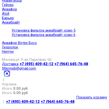
Новая вода
Гейзер
Аквафор
Atoll
Барьер
Аквабрайт
Установка фильтра аквабрайт осмо 5
Установка фильтра аквабрайт осмо 6
Аквафор Вотер Босс
Гидролок
Нептун
Москва,ул. 9-ая Парковая, 60
Доставка
+7 (495) 409-42-12
+7 (964) 645-76-48
filtermeb@gmail.com
|
Корзина:
Итого
0.00 руб
Итого
0.00 руб
Показать корзину
|
+7 (495) 409-42-12
+7 (964) 645-76-48