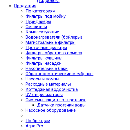
(Гидролок)
Продукция
По категориям
Фильтры под мойку
Пурифайеры
Смесители
Комплектующие
Водонагреватели (бойлеры)
Магистральные фильтры
Проточные фильтры
Фильтры обратного осмоса
Фильтры кувшины
Фильтры насадки
Накопительные баки
Обратноосмотические мембраны
Насосы и помпы
Расходные материалы
Коттеджная водоочистка
UV стерилизаторы
Системы защиты от протечек
Датчики протечки воды
Насосное оборудование
По брендам
Aqua Pro