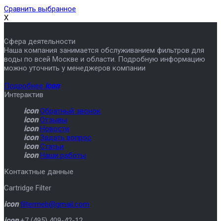
Сравнить выбранное
X
Сфера деятельности
Наша компания занимается обслуживанием фильтров для
воды по всей Москве и области. Подробную информацию
можно уточнить у менеджеров компании
Подробнее
icon
Интерактив
icon
Обратный звонок
icon
Отзывы
icon
Новости
icon
Задать вопрос
icon
Статьи
icon
Наши работы
Контактные данные
Cartridge Filter
icon
filtermeb@gmail.com
icon
+7 (495) 409-42-12