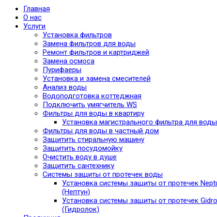
Главная
О нас
Услуги
Установка фильтров
Замена фильтров для воды
Ремонт фильтров и картриджей
Замена осмоса
Пурифаеры
Установка и замена смесителей
Анализ воды
Водоподготовка коттеджная
Подключить умягчитель WS
Фильтры для воды в квартиру
Установка магистрального фильтра для воды
Фильтры для воды в частный дом
Защитить стиральную машину
Защитить посудомойку
Очистить воду в душе
Защитить сантехнику
Системы защиты от протечек воды
Установка системы защиты от протечек Nept
(Нептун)
Установка системы защиты от протечек Gidro
(Гидролок)