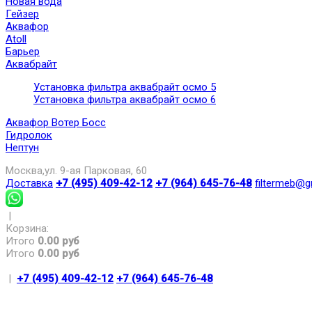
Новая вода
Гейзер
Аквафор
Atoll
Барьер
Аквабрайт
Установка фильтра аквабрайт осмо 5
Установка фильтра аквабрайт осмо 6
Аквафор Вотер Босс
Гидролок
Нептун
Москва,ул. 9-ая Парковая, 60
Доставка
+7 (495) 409-42-12
+7 (964) 645-76-48
filtermeb@g
|
Корзина:
Итого
0.00 руб
Итого
0.00 руб
|
+7 (495) 409-42-12
+7 (964) 645-76-48