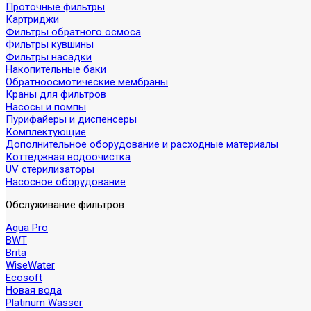
Проточные фильтры
Картриджи
Фильтры обратного осмоса
Фильтры кувшины
Фильтры насадки
Накопительные баки
Обратноосмотические мембраны
Краны для фильтров
Насосы и помпы
Пурифайеры и диспенсеры
Комплектующие
Дополнительное оборудование и расходные материалы
Коттеджная водоочистка
UV стерилизаторы
Насосное оборудование
Обслуживание фильтров
Aqua Pro
BWT
Brita
WiseWater
Ecosoft
Новая вода
Platinum Wasser