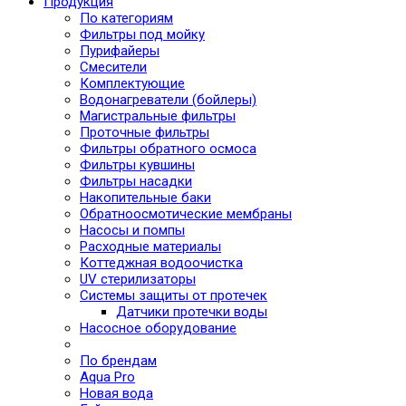
Продукция
По категориям
Фильтры под мойку
Пурифайеры
Смесители
Комплектующие
Водонагреватели (бойлеры)
Магистральные фильтры
Проточные фильтры
Фильтры обратного осмоса
Фильтры кувшины
Фильтры насадки
Накопительные баки
Обратноосмотические мембраны
Насосы и помпы
Расходные материалы
Коттеджная водоочистка
UV стерилизаторы
Системы защиты от протечек
Датчики протечки воды
Насосное оборудование
По брендам
Aqua Pro
Новая вода