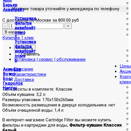
Atoll
Барьер
Наличие товара уточняйте у менеджера по телефону
Аквабрайт
Установка
С доставкой по Москве за 800.00 руб
фильтра
аквабрайт
осмо
5
Купить в 1 клик
Установка
фильтра
отложить
аквабрайт
Сравнить
осмо
Установка | сервис | обслуживание
6
Цены
Описание
Аквафор
Акци
Характеристики
Вотер
Корп
Босс
Доставка
клие
Гидролок
Нептун
Тип кассеты в комплекте: Классик
Объём кувшина: 3,2 л
Размеры упаковки: 170x150x260мм
Возможность размещения в дверце холодильника: нет
Объём очищенной воды: 1,4 л
В интернет-магазине Cartridge Filter вы можете купить
фильтры и картриджи для воды,
Фильтр-кувшин Классик
белый
.