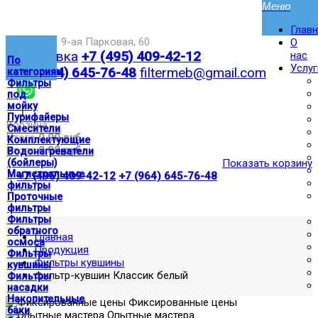
Глав
Москва,ул. 9-ая Парковая, 60
О
Доставка
+7 (495) 409-42-12
нас
По
Услуг
+7 (964) 645-76-48
filtermeb@gmail.com
категориям
Фильтры
под
мойку
|
Пурифайеры
Корзина:
Смесители
Итого
0.00 руб
Комплектующие
Итого
0.00 руб
Водонагреватели
(бойлеры)
Показать корзину
Магистральные
|
+7 (495) 409-42-12
+7 (964) 645-76-48
фильтры
Проточные
фильтры
Фильтры
обратного
Главная
осмоса
Продукция
Фильтры
Фильтры кувшины
кувшины
Фильтр-кувшин Классик белый
Фильтры
насадки
Накопительные
Фиксированные цены
баки
Опытные мастера