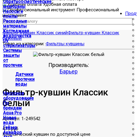
Обратноосмотические
Удобная оплата
мембраны
Профессиональный
Насосы и
Прод
инструмент
помпы
Расходные
материалы
Коттеджная
Фильтр-кувшин Классик синий
Фильтр-кувшин Классик
водоочистка
бежевый
UV
Товар из категории:
Фильтры кувшины
стерилизаторы
Системы
защиты
от
Производитель:
протечек
Барьер
Датчики
протечки
воды
Фильтр-кувшин Классик
Насосное
оборудование
белый
По
брендам
Aqua Pro
Новая
Артикул:
1-249542
вода
Гейзер
475 руб
Аквафор
Классический кувшин по доступной цене