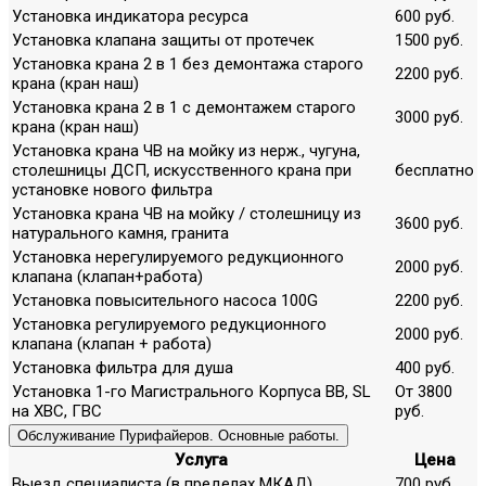
Установка индикатора ресурса
600 руб.
Установка клапана защиты от протечек
1500 руб.
Установка крана 2 в 1 без демонтажа старого
2200 руб.
крана (кран наш)
Установка крана 2 в 1 с демонтажем старого
3000 руб.
крана (кран наш)
Установка крана ЧВ на мойку из нерж., чугуна,
столешницы ДСП, искусственного крана при
бесплатно
установке нового фильтра
Установка крана ЧВ на мойку / столешницу из
3600 руб.
натурального камня, гранита
Установка нерегулируемого редукционного
2000 руб.
клапана (клапан+работа)
Установка повысительного насоса 100G
2200 руб.
Установка регулируемого редукционного
2000 руб.
клапана (клапан + работа)
Установка фильтра для душа
400 руб.
Установка 1-го Магистрального Корпуса ВВ, SL
От 3800
на ХВС, ГВС
руб.
Обслуживание Пурифайеров. Основные работы.
Услуга
Цена
Выезд специалиста (в пределах МКАД)
700 руб.