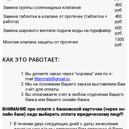
400
Замена группы соленоидных клапанов
руб.
Замена таблетки в клапане от протечек (таблетка +
400
работа)
руб.
600
Замена шарового вентиля подачи воды на пурифайер
руб.
1500
Монтаж клапана защиты от протечек
руб.
КАК ЭТО РАБОТАЕТ:
Вы делаете заказ через "корзину" или по е-
mail
filtermeb@gmail.ru
.
Мы на основании Вашего заказа выставляем Вам
счёт для оплаты.
Вы оплачиваете счёт в любом отделении Вашего
банка или Вашего онлайн банка.
ВНИМАНИЕ при оплате с банковской карточки (через он-
лайн банк) надо выбирать оплата юридическому лицу!!!
В течении двух следующих дней с даты зачисления
денег на наш р/с мы отгружаем Вам оплаченный Вами