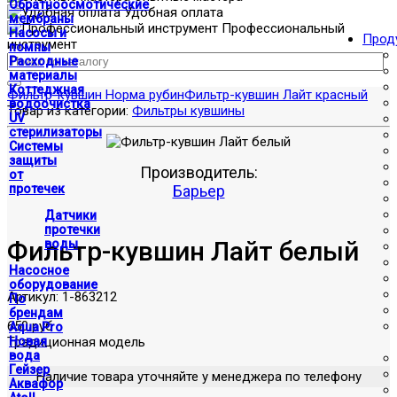
Обратноосмотические
Удобная оплата
мембраны
Профессиональный
Насосы и
Прод
инструмент
помпы
Расходные
материалы
Коттеджная
Фильтр-кувшин Норма рубин
Фильтр-кувшин Лайт красный
водоочистка
Товар из категории:
Фильтры кувшины
UV
стерилизаторы
Системы
защиты
Производитель:
от
протечек
Барьер
Датчики
протечки
Фильтр-кувшин Лайт белый
воды
Насосное
оборудование
Артикул:
1-863212
По
брендам
650 руб
Aqua Pro
Традиционная модель
Новая
вода
Гейзер
Наличие товара уточняйте у менеджера по телефону
Аквафор