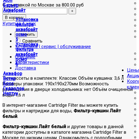
Atoll
С доставкой по Москве за 800.00 руб
Барьер
Аквабрайт
Установка
Купить в 1 клик
фильтра
аквабрайт
отложить
осмо
5
Сравнить
Установка
Установка | сервис | обслуживание
фильтра
аквабрайт
Описание
осмо
Характеристики
6
Доставка
Цены
Аквафор
Акци
Тип кассеты в комплекте: Классик Объём кувшина: 3,6 л
Вотер
Корп
Размеры упаковки: 190x190x270мм Возможность
Босс
клие
Гидролок
размещения в дверце холодильника: нет Объём очищенной
Нептун
воды 1,6 л
В интернет-магазине Cartridge Filter вы можете купить
фильтры и картриджи для воды,
Фильтр-кувшин Лайт
белый
.
Фильтр-кувшин Лайт белый
и другие товары в данной
категории доступны в каталоге магазина Cartridge Filter в
Москве по низким ценам. Ознакомьтесь с подробными