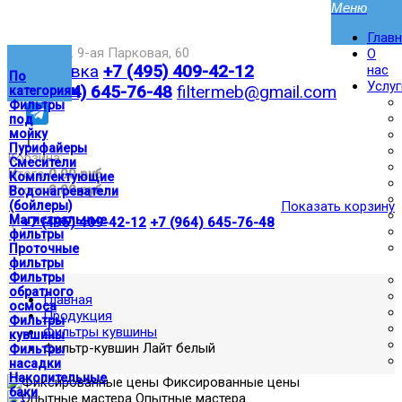
Глав
Москва,ул. 9-ая Парковая, 60
О
Доставка
+7 (495) 409-42-12
нас
По
Услуг
+7 (964) 645-76-48
filtermeb@gmail.com
категориям
Фильтры
под
мойку
|
Пурифайеры
Корзина:
Смесители
Итого
0.00 руб
Комплектующие
Итого
0.00 руб
Водонагреватели
(бойлеры)
Показать корзину
Магистральные
|
+7 (495) 409-42-12
+7 (964) 645-76-48
фильтры
Проточные
фильтры
Фильтры
обратного
Главная
осмоса
Продукция
Фильтры
Фильтры кувшины
кувшины
Фильтр-кувшин Лайт белый
Фильтры
насадки
Накопительные
Фиксированные цены
баки
Опытные мастера