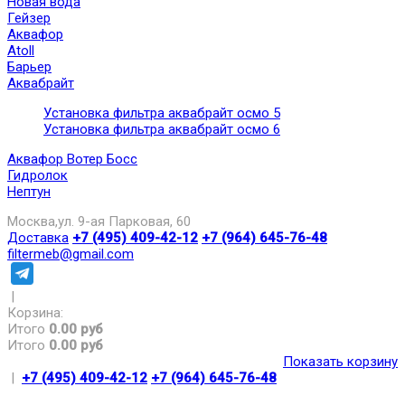
Новая вода
Гейзер
Аквафор
Atoll
Барьер
Аквабрайт
Установка фильтра аквабрайт осмо 5
Установка фильтра аквабрайт осмо 6
Аквафор Вотер Босс
Гидролок
Нептун
Москва,ул. 9-ая Парковая, 60
Доставка
+7 (495) 409-42-12
+7 (964) 645-76-48
filtermeb@gmail.com
|
Корзина:
Итого
0.00 руб
Итого
0.00 руб
Показать корзину
|
+7 (495) 409-42-12
+7 (964) 645-76-48