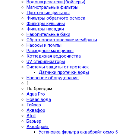
Водонагреватели (бойлеры)
Магистральные фильтры
Проточные фильтры
Фильтры обратного осмоса
Фильтры кувшины
Фильтры насадки
Накопительные баки
Обратноосмотические мембраны
Насосы и помпы
Расходные материалы
Коттеджная водоочистка
UV стерилизаторы
Системы защиты от протечек
Датчики протечки воды
Насосное оборудование
1
По брендам
Aqua Pro
Новая вода
Гейзер
Аквафор
Atoll
Барьер
Аквабрайт
Установка фильтра аквабрайт осмо 5