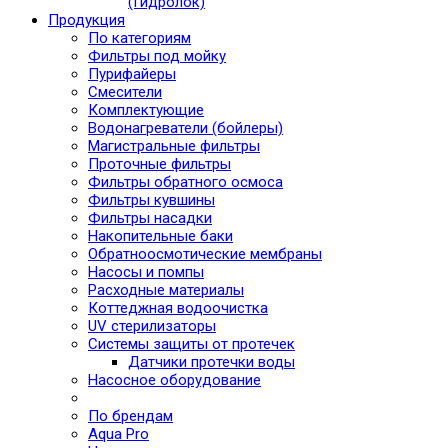
(Гидролок)
Продукция
По категориям
Фильтры под мойку
Пурифайеры
Смесители
Комплектующие
Водонагреватели (бойлеры)
Магистральные фильтры
Проточные фильтры
Фильтры обратного осмоса
Фильтры кувшины
Фильтры насадки
Накопительные баки
Обратноосмотические мембраны
Насосы и помпы
Расходные материалы
Коттеджная водоочистка
UV стерилизаторы
Системы защиты от протечек
Датчики протечки воды
Насосное оборудование
По брендам
Aqua Pro