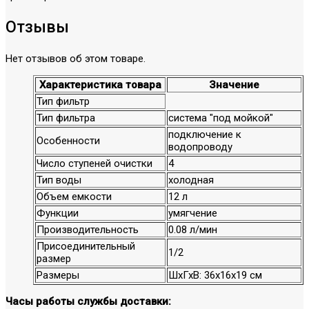
Отзывы
Нет отзывов об этом товаре.
Характеристика товара
Значение
Тип фильтр
Тип фильтра
система "под мойкой"
подключение к
Особенности
водопроводу
Число ступеней очистки
4
Тип воды
холодная
Объем емкости
12 л
Функции
умягчение
Производительность
0.08 л/мин
Присоединительный
1/2
размер
Размеры
ШхГхВ: 36х16х19 см
Часы работы службы доставки: