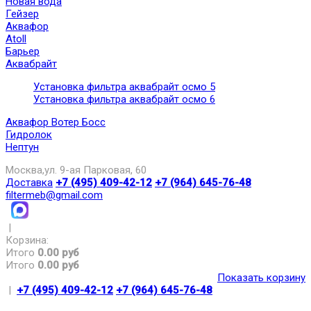
Новая вода
Гейзер
Аквафор
Atoll
Барьер
Аквабрайт
Установка фильтра аквабрайт осмо 5
Установка фильтра аквабрайт осмо 6
Аквафор Вотер Босс
Гидролок
Нептун
Москва,ул. 9-ая Парковая, 60
Доставка
+7 (495) 409-42-12
+7 (964) 645-76-48
filtermeb@gmail.com
|
Корзина:
Итого
0.00 руб
Итого
0.00 руб
Показать корзину
|
+7 (495) 409-42-12
+7 (964) 645-76-48