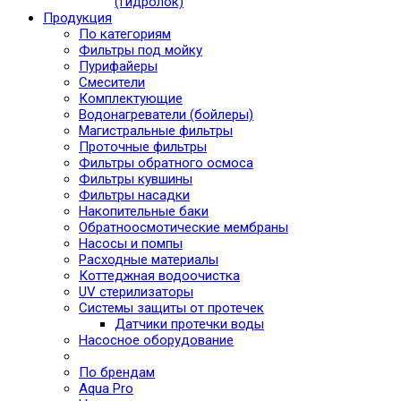
(Гидролок)
Продукция
По категориям
Фильтры под мойку
Пурифайеры
Смесители
Комплектующие
Водонагреватели (бойлеры)
Магистральные фильтры
Проточные фильтры
Фильтры обратного осмоса
Фильтры кувшины
Фильтры насадки
Накопительные баки
Обратноосмотические мембраны
Насосы и помпы
Расходные материалы
Коттеджная водоочистка
UV стерилизаторы
Системы защиты от протечек
Датчики протечки воды
Насосное оборудование
По брендам
Aqua Pro