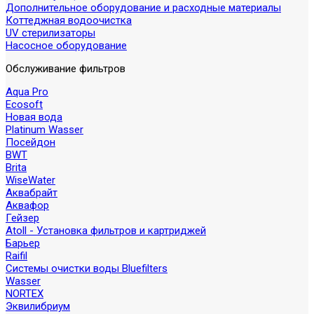
Дополнительное оборудование и расходные материалы
Коттеджная водоочистка
UV стерилизаторы
Насосное оборудование
Обслуживание фильтров
Aqua Pro
Ecosoft
Новая вода
Platinum Wasser
Посейдон
BWT
Brita
WiseWater
Аквабрайт
Аквафор
Гейзер
Atoll - Установка фильтров и картриджей
Барьер
Raifil
Системы очистки воды Bluefilters
Wasser
NORTEX
Эквилибриум