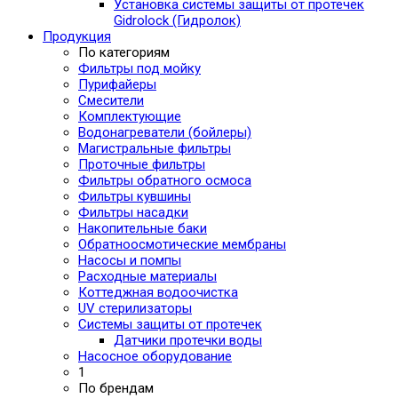
Установка системы защиты от протечек
Gidrolock (Гидролок)
Продукция
По категориям
Фильтры под мойку
Пурифайеры
Смесители
Комплектующие
Водонагреватели (бойлеры)
Магистральные фильтры
Проточные фильтры
Фильтры обратного осмоса
Фильтры кувшины
Фильтры насадки
Накопительные баки
Обратноосмотические мембраны
Насосы и помпы
Расходные материалы
Коттеджная водоочистка
UV стерилизаторы
Системы защиты от протечек
Датчики протечки воды
Насосное оборудование
1
По брендам