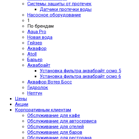
Системы защиты от протечек
Датчики протечки воды
Насосное оборудование
1
По брендам
Aqua Pro
Новая вода
Гейзер
Аквафор
Atoll
Барьер
Аквабрайт
Установка фильтра аквабрайт осмо 5
Установка фильтра аквабрайт осмо 6
Аквафор Вотер Босс
Гидролок
Нептун
Цены
Акции
Корпоративным клиентам
Обслуживание для кафе
Обслуживание для автосервиса
Обслуживание для отелей
Обслуживание для баров
Обслуживание для ресторана