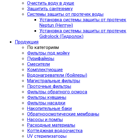
Очистить воду в душе
Защитить сантехнику
Системы защиты от протечек воды
Установка системы защиты от протечек
Neptun (Нептун)
Установка системы защиты от протечек
Gidrolock (Гидролок)
Продукция
По категориям
Фильтры под мойку
Пурифайеры
Смесители
Комплектующие
Водонагреватели (бойлеры)
Магистральные фильтры
Проточные фильтры
Фильтры обратного осмоса
Фильтры кувшины
Фильтры насадки
Накопительные баки
Обратноосмотические мембраны
Насосы и помпы
Расходные материалы
Коттеджная водоочистка
UV стерилизаторы