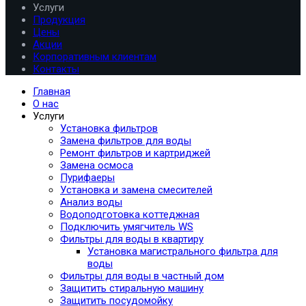
Услуги
Продукция
Цены
Акции
Корпоративным клиентам
Контакты
Главная
О нас
Услуги
Установка фильтров
Замена фильтров для воды
Ремонт фильтров и картриджей
Замена осмоса
Пурифаеры
Установка и замена смесителей
Анализ воды
Водоподготовка коттеджная
Подключить умягчитель WS
Фильтры для воды в квартиру
Установка магистрального фильтра для
воды
Фильтры для воды в частный дом
Защитить стиральную машину
Защитить посудомойку