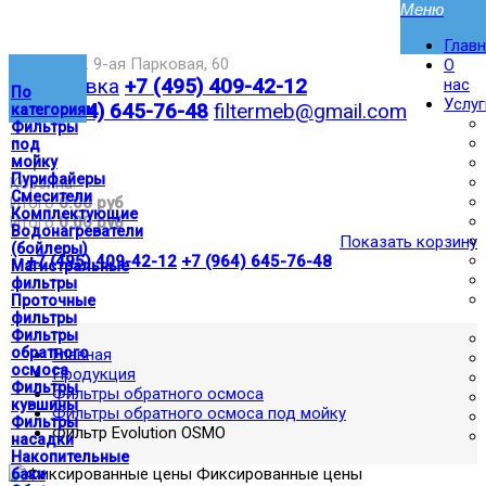
Глав
Москва,ул. 9-ая Парковая, 60
О
Доставка
+7 (495) 409-42-12
нас
По
Услуг
+7 (964) 645-76-48
filtermeb@gmail.com
категориям
Фильтры
под
|
мойку
Пурифайеры
Корзина:
Смесители
Итого
0.00 руб
Комплектующие
Итого
0.00 руб
Водонагреватели
Показать корзину
(бойлеры)
|
+7 (495) 409-42-12
+7 (964) 645-76-48
Магистральные
фильтры
Проточные
фильтры
Фильтры
обратного
Главная
осмоса
Продукция
Фильтры
Фильтры обратного осмоса
кувшины
Фильтры обратного осмоса под мойку
Фильтры
Фильтр Evolution OSMO
насадки
Накопительные
Фиксированные цены
баки