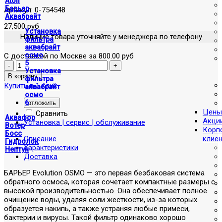
Atoll
Барьер
Артикул:
0-754548
Аквабрайт
27,500 руб
Установка
Наличие товара уточняйте у менеджера по телефону
фильтра
аквабрайт
осмо
С доставкой по Москве за 800.00 руб
5
Установка
фильтра
Купить в 1 клик
аквабрайт
осмо
6
отложить
Цены
Сравнить
Аквафор
Акци
Установка | сервис | обслуживание
Вотер
Корп
Босс
Описание
клие
Гидролок
Характеристики
Нептун
Доставка
БАРЬЕР Evolution OSMO — это первая безбаковая система
обратного осмоса, которая сочетает компактные размеры с
высокой производительностью. Она обеспечивает полное
очищение воды, удаляя соли жесткости, из-за которых
образуется накипь, а также устраняя любые примеси,
бактерии и вирусы. Такой фильтр одинаково хорошо