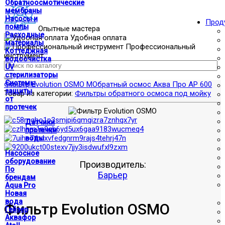
Обратноосмотические
мембраны
Насосы и
Прод
помпы
Опытные мастера
Расходные
Удобная оплата
материалы
Профессиональный
Коттеджная
инструмент
водоочистка
UV
стерилизаторы
Системы
Фильтр Evolution OSMO M
Обратный осмос Аква Про AP 600
защиты
Товар из категории:
Фильтры обратного осмоса под мойку
от
протечек
Датчики
протечки
воды
Насосное
оборудование
Производитель:
По
Барьер
брендам
Aqua Pro
Новая
вода
Фильтр Evolution OSMO
Гейзер
Аквафор