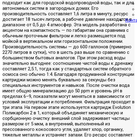
подходит как для городской водопроводной воды, так и для
автономных систем в загородных домах. Его
производительность составляет 1,6 литра в минуту, ресурс
достигает 18 тысяч литров, а рабочее давление находится в
Конт
диапазоне от 0,5 до 4 атмосфер. Эта модель разработана с
акцентом на компактность — по габаритам она сравнима с
обычным проточным фильтром и легко размещается под
мойкой в вертикальном или горизонтальном положении.
Производительность системы — до 600 галлонов (примерно
2270 литров в сутки), что в шесть раз выше по сравнению с
большинством бытовых аналогов. При этом расход воды
значительно выгоднее: соотношение чистой воды к дренажу
составляет 2,5:1, тогда как у стандартных систем обратного
осмоса оно обычно 1:4. Благодаря продуманной конструкции
картриджи можно менять буквально за секунды без
специальных инструментов и навыков. После очистки вода
имеет общую минерализацию до 50 ppm и уровень pH в
пределах 6–9, показатели могут меняться в зависимости от
условий эксплуатации и потребления. Фильтрация проходит в
три этапа. На первом этапе используется картридж Evolution
Поликарбон 2 в 1, который объединяет механическую и
сорбционную очистку: внешний слой задерживает частицы
размером от 5 мкм, а внутренний, выполненный из
прессованного кокосового угля, удаляет хлор, органику,
тяжелые металлы и устраняет запахи. Его ресурс составляет