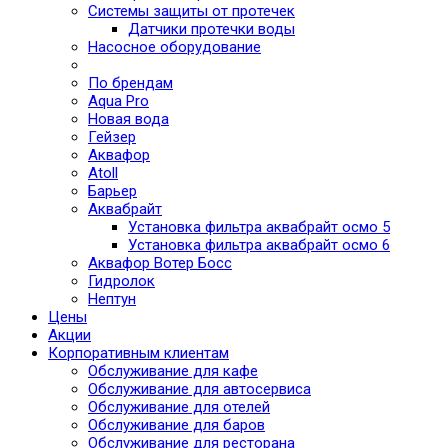
Системы защиты от протечек
Датчики протечки воды
Насосное оборудование
По брендам
Aqua Pro
Новая вода
Гейзер
Аквафор
Atoll
Барьер
Аквабрайт
Установка фильтра аквабрайт осмо 5
Установка фильтра аквабрайт осмо 6
Аквафор Вотер Босс
Гидролок
Нептун
Цены
Акции
Корпоративным клиентам
Обслуживание для кафе
Обслуживание для автосервиса
Обслуживание для отелей
Обслуживание для баров
Обслуживание для ресторана