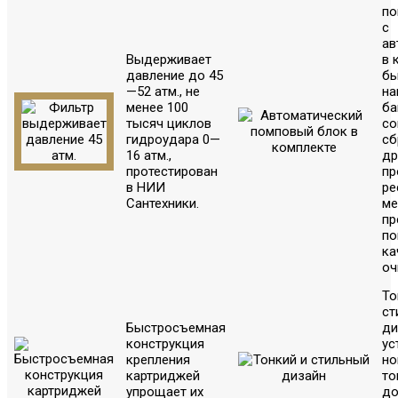
по
с
ав
Выдерживает
в 
давление до 45
бы
—52 атм., не
на
менее 100
ба
тысяч циклов
со
гидроудара 0—
сб
16 атм.,
др
протестирован
пр
в НИИ
ре
Сантехники.
ме
пр
по
ка
оч
То
ст
Быстросъемная
ди
конструкция
ус
крепления
но
картриджей
то
упрощает их
д