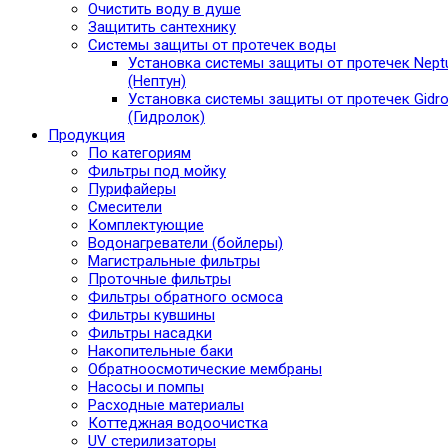
Очистить воду в душе
Защитить сантехнику
Системы защиты от протечек воды
Установка системы защиты от протечек Nept
(Нептун)
Установка системы защиты от протечек Gidro
(Гидролок)
Продукция
По категориям
Фильтры под мойку
Пурифайеры
Смесители
Комплектующие
Водонагреватели (бойлеры)
Магистральные фильтры
Проточные фильтры
Фильтры обратного осмоса
Фильтры кувшины
Фильтры насадки
Накопительные баки
Обратноосмотические мембраны
Насосы и помпы
Расходные материалы
Коттеджная водоочистка
UV стерилизаторы