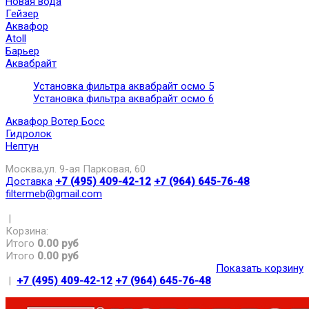
Новая вода
Гейзер
Аквафор
Atoll
Барьер
Аквабрайт
Установка фильтра аквабрайт осмо 5
Установка фильтра аквабрайт осмо 6
Аквафор Вотер Босс
Гидролок
Нептун
Москва,ул. 9-ая Парковая, 60
Доставка
+7 (495) 409-42-12
+7 (964) 645-76-48
filtermeb@gmail.com
|
Корзина:
Итого
0.00 руб
Итого
0.00 руб
Показать корзину
|
+7 (495) 409-42-12
+7 (964) 645-76-48