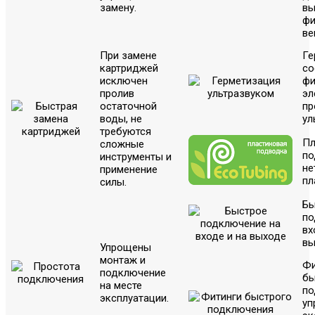
замену.
вы
фи
ве
При замене
Ге
картриджей
со
исключен
фи
пролив
эл
остаточной
пр
воды, не
ул
требуются
Пл
сложные
по
инструменты и
не
применение
пл
силы.
Бы
по
вх
вы
Упрощены
монтаж и
Фи
подключение
бы
на месте
по
эксплуатации.
уп